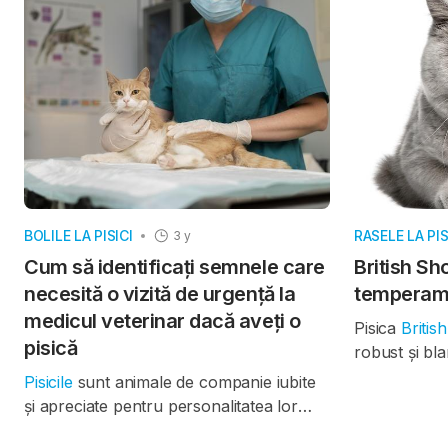
severă sau chiar fatală. O veste bună
acest motiv, 
vine însă din zona cercetării științifice: un
ajung să trăi
nou vaccin experimental a demonstrat
super-senior
protecție eficientă la pisici.
respectiv 15 
BOLILE LA PISICI
RASELE LA PIS
3 y
Cum să identificați semnele care
British Sho
necesită o vizită de urgență la
temperamen
medicul veterinar dacă aveți o
Pisica
Britis
pisică
robust și bla
una dintre ce
Pisicile
sunt animale de companie iubite
rase de pisic
și apreciate pentru personalitatea lor
din Marea Bri
independentă și comportamentul lor