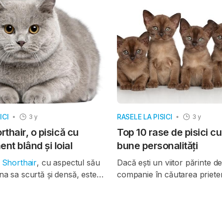
tot mai mulți proprietari
este că mâncatul de iarbă es
ască alături de pisici senior și
destul de comună în rândul pi
, cu vârste de peste 10,
motivele pot fi multiple. Aces
ani.
abordează principalele teorii
motivele pentru care pisici
iarbă și beneficiile pe care a
poate aduce.
ICI
RASELE LA PISICI
3 y
3 y
rthair, o pisică cu
Top 10 rase de pisici c
t blând și loial
bune personalități
h Shorthair
, cu aspectul său
Dacă ești un viitor părinte d
na sa scurtă și densă, este
companie în căutarea prieten
le mai apreciate și iubite
perfect, este greu să știi ce 
i din întreaga lume. Originară
Cu zeci de rase de pisici, veț
tanie, această rasă își trage
mulțime de opțiuni. În ciuda r