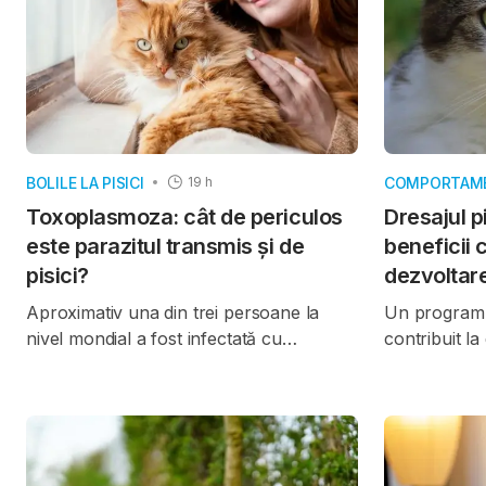
BOLILE LA PISICI
COMPORTAMEN
19 h
Toxoplasmoza: cât de periculos
Dresajul p
este parazitul transmis și de
beneficii c
pisici?
dezvoltare
Aproximativ una din trei persoane la
Un program
nivel mondial a fost infectată cu
contribuit l
Toxoplasma gondii
, un parazit
comportamen
microscopic cunoscut și sub denumirea
copiilor cu di
de „toxo”, care poate provoca
consolidarea
toxoplasmoză
. După infecția inițială,
la îmbunătă
parazitul se poate instala în mușchi și
social al ani