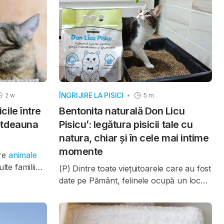
special cei care cresc găini în
erat, în cele
gospodărie, ar trebui să fie atenți la
u pisici și
semnele de boală și să ia măsuri pentru
decât
a reduce riscul de expunere.
ÎNGRIJIRE LA PISICI
2 w
5 m
cile între
Bentonita naturală Don Licu
totdeauna
Pisicu’: legătura pisicii tale cu
natura, chiar și în cele mai intime
momente
are
animale
lte familii
(P) Dintre toate viețuitoarele care au fost
xemplare.
date pe Pământ, felinele ocupă un loc
p că atunci
aparte. Sunt elegante, tăcute,
–
observatoare, curioase și profund
b numele de
conectate la mediul care le înconjoară.