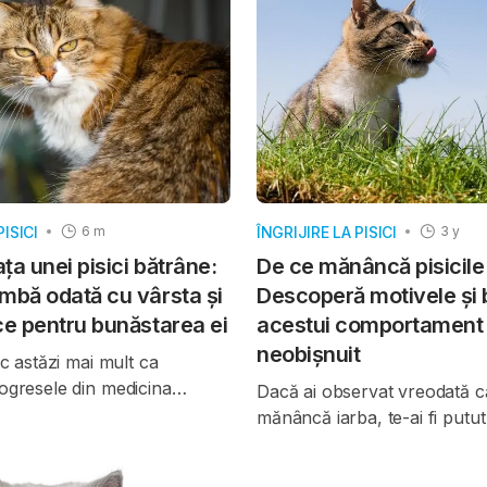
olegiul de Medicină Veterinară
allogrooming
– cele două an
ății Auburn (SUA) și École
relație apropiată, un nou stu
térinaire de Toulouse
acest gest nu este întotdea
de afecțiune.
PISICI
ÎNGRIJIRE LA PISICI
6 m
3 y
ața unei pisici bătrâne:
De ce mănâncă pisicile
mbă odată cu vârsta și
Descoperă motivele și b
ce pentru bunăstarea ei
acestui comportament 
neobișnuit
sc astăzi mai mult ca
rogresele din medicina
Dacă ai observat vreodată 
limentația de calitate și viața
mănâncă iarba, te-ai fi putut
u dus la creșterea
dacă acest comportament e
 a speranței de viață. Din
sau semnalează vreun peric