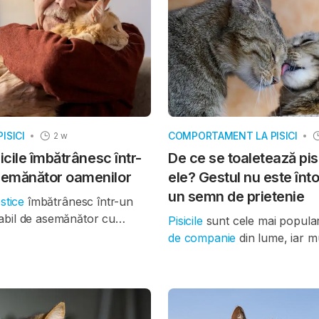
at în revista
Animals
.
această schimbare au consid
din urmă, că beneficiile pentr
proprietari au fost mai mari 
dificultățile întâmpinate.
PISICI
COMPORTAMENT LA PISICI
2 w
sicile îmbătrânesc într-
De ce se toaletează pisi
emănător oamenilor
ele? Gestul nu este în
un semn de prietenie
stice
îmbătrânesc într-un
bil de asemănător cu
Pisicile
sunt cele mai popul
rezintă modele similare de
de companie
din lume, iar mu
a creierului odată cu
cresc două sau mai multe e
 vârstă, potrivit unui studiu
Deși s-a considerat mult tim
colaborare de cercetători de
când o pisică o linge pe alta 
atea din Bath (Marea
comportament cunoscut su