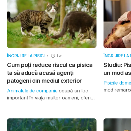
creier, unde poate rămâne pe tot
studiu public
parcursul vieții.
ÎNGRIJIRE LA PISICI
ÎNGRIJIRE LA 
1 w
Cum poți reduce riscul ca pisica
Studiu: Pi
ta să aducă acasă agenți
un mod as
patogeni din mediul exterior
Pisicile dome
mod remarca
Animalele de companie
ocupă un loc
oamenii și p
important în viața multor oameni, oferind
deteriorare 
companie și sprijin emoțional. Totuși, în
înaintarea în
special atunci când au acces
realizat în 
nesupravegheat în exterior, ele pot
la Universit
deveni și o cale prin care diferiți agenți