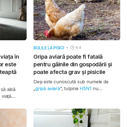
BOLILE LA PISICI
6 d
viața în
Gripa aviară poate fi fatală
ior este
pentru găinile din gospodării și
teaptă
poate afecta grav și pisicile
Deși este cunoscută sub numele de
„
gripă aviară
”, tulpina
H5N1
nu
 să aibă
afectează doar păsările. Virusul poate
 viață
infecta mai multe specii de animale,
 mai ușoară
inclusiv
pisicile
, iar în unele cazuri boala
, potrivit
poate fi fatală. Medicii veterinari atrag
le arată că
atenția că proprietarii de animale, în
e au făcut