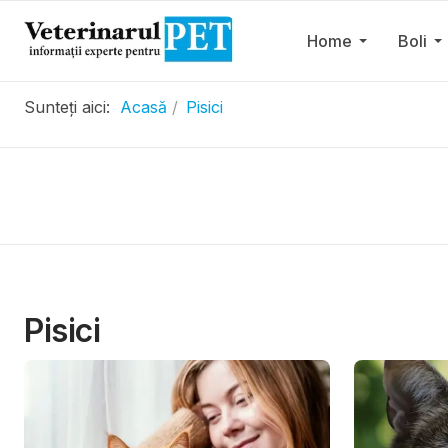
Home
Boli
Sunteți aici:
Acasă
Pisici
.....................
Pisici