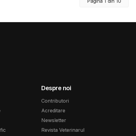
Pagina 1 din 10
zavantaje care
pentru pisici:
înainte de a
companie în
Despre noi
Contributori
e
Acreditare
Newsletter
fic
Revista Veterinarul