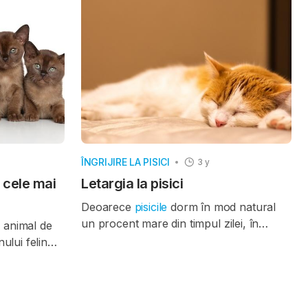
te o practică
stres la pisici pentru a ne asigura că le
sicilor, iar
oferim un mediu liniștit și confortabil.
t articol
Acest articol vă va ajuta să identificați
 legate de
semnele de stres la pisica
le mănâncă
dumneavoastră și să înțelegeți cum să le
cest obicei le
abordați.
ÎNGRIJIRE LA PISICI
3 y
u cele mai
Letargia la pisici
Deoarece
pisicile
dorm în mod natural
un procent mare din timpul zilei, în
e animal de
special pisicile mai în vârstă, este posibil
ului felin
să nu vă dați seama imediat că
letargia
rasă să alegi.
indică faptul că pisica dumneavoastră ar
i avea o
putea avea probleme medicale. Letargia
eputației lor
este un indiciu că pisica dumneavoastră