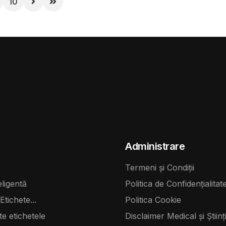
10
 de companie și pentru
beneficii, există și unele de
r împotriva bolilor grave și
trebuie luate în considerare 
ale. Iată câteva motive
avea o pisică ca animal de 
vaccinarea este atât de
casa ta.
ntru pisici:
Administrare
Termeni și Condiții
eligentă
Politica de Confidențialitat
Etichete...
Politica Cookie
te etichetele
Disclaimer Medical și Științi