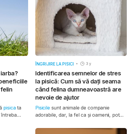
imale au o
Au o frumusețe aparte, o prezență care
diu arată că
nu cere, dar oferă. O pisică nu te
una un semn
întâmpină zgomotos, dar știe exact când
ai nevoie de liniște. Nu cere atenție, dar
îți oferă afecțiune sinceră, se cuibărește
lângă tine și toarce ușor exact când ai
cea mai mare nevoie.
ÎNGRIJIRE LA PISICI
3 y
 iarba?
Identificarea semnelor de stres
eneficiile
la pisică: Cum să vă dați seama
felin
când felina dumneavoastră are
nevoie de ajutor
că
pisica
ta
Pisicile
sunt animale de companie
 întreba
adorabile, dar, la fel ca și oamenii, pot
ste normal
experimenta
stresul
în diferite situații.
ol. Adevărul
Este esențial să înțelegem semnele de