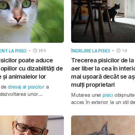
T LA PISICI
ÎNGRIJIRE LA PISICI
20 h
1 d
isicilor poate aduce
Trecerea pisicilor de la 
opiilor cu dizabilități de
aer liber la cea în inter
 și animalelor lor
mai ușoară decât se aș
mulți proprietari
 de
dresaj al pisicilor
a
a dezvoltarea unor
Mutarea unei
pisici
obișnuite
te sănătoase în rândul
acces în exterior la un stil de
zabilități de dezvoltare, la
exclusiv în interior poate fi
 relației cu
pisicile
familiei și
decât se așteaptă proprietarii
țirea comportamentului
unei noi cercetări. Rezultate
malelor, potrivit unui nou
majoritatea persoanelor car