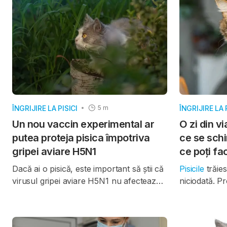
Britanie), C
patogeni ajung în apropierea oamenilor.
al Universit
Nationale Vé
(Franța).
ÎNGRIJIRE LA PISICI
ÎNGRIJIRE LA 
5 m
Un nou vaccin experimental ar
O zi din vi
putea proteja pisica împotriva
ce se schi
gripei aviare H5N1
ce poți fa
Dacă ai o pisică, este important să știi că
Pisicile
trăie
virusul gripei aviare H5N1 nu afectează
niciodată. P
doar păsările. Cercetări recente arată că
veterinară, a
pisicile sunt extrem de sensibile la acest
în interior a
virus și, în multe cazuri, infecția poate fi
semnificativă