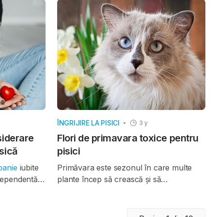
 Însă,
sănătos și fericit. Vizitați veterinarul
rumoase pot
pentru un control de rutină, alimentați
eptat. Multe
pisoiul cu hrana potrivită, asigurați igiena
imăvară sunt
corespunzătoare, furnizați jucării și timp
provoca
de joacă, aveți grijă de igiena dentară, și
 sau chiar
asigurați-vă că pisoiul este în siguranță în
om discuta
casă. Acest articol vă va oferi mai multe
ai
detalii despre fiecare dintre aceste sfaturi
ară pentru
și vă va ajuta să oferiți pisoiului dvs. cele
pe prietenii
mai bune condiții pentru a crește și a se
ÎNGRIJIRE LA PISICI
3 y
dezvolta sănătos.
siderare
Flori de primavara toxice pentru
isică
pisici
panie
iubite
Primăvara este sezonul în care multe
dependentă și
plante încep să crească și să
apacitatea
înflorească, dar unele dintre acestea pot
țiune. Deși a
fi toxice pentru
pisici
. Iată câteva
o mulțime de
exemple de plante de primăvară toxice