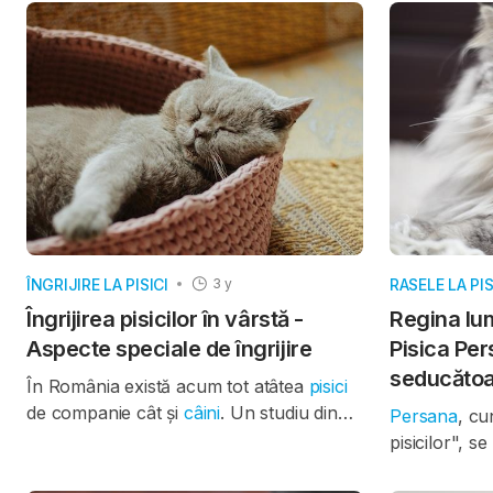
rădăcinile d
afectuos. Cu toate acestea, chiar și cele
și a fost cre
mai sănătoase pisici pot întâmpina
lungul secol
probleme de sănătate care necesită o
caracteristi
vizită de urgență la medicul veterinar. În
temperamentu
acest articol, vă vom prezenta
și afectuos, 
principalele semne care arată că pisica
o alegere ex
dvs. ar putea avea nevoie de îngrijire
caută un com
medicală imediată.
ÎNGRIJIRE LA PISICI
RASELE LA PIS
3 y
Îngrijirea pisicilor în vârstă -
Regina lum
Aspecte speciale de îngrijire
Pisica Per
seducăto
În România există acum tot atâtea
pisici
de companie cât și
câini
. Un studiu din
Persana
, cu
1
2021
al Industriei Europene a Hranei
pisicilor", s
pentru Animale arată că peste 42%
luxuriantă ș
dintre gospodăriile din România au o