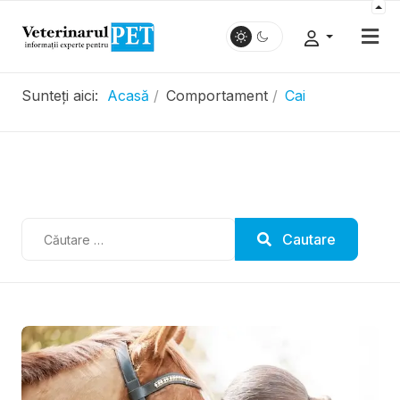
Sunteți aici:
Acasă
Comportament
Cai
.....................
Cautare
Cautare