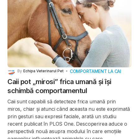
COMPORTAMENT LA CAI
By
Echipa Veterinarul Pet
Caii pot „mirosi” frica umană și își
schimbă comportamentul
Caii sunt capabili să detecteze frica umană prin
miros, chiar și atunci când aceasta nu este exprimată
prin gesturi sau expresii faciale, arată un studiu
recent publicat în PLOS One. Descoperirea aduce o
perspectivă nouă asupra modului în care emoțiile
oamenilor influențează animalele cu care