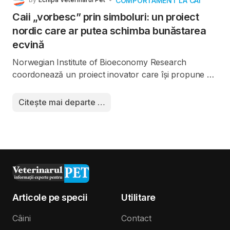
COMPORTAMENT LA CAI
Caii „vorbesc” prin simboluri: un proiect
nordic care ar putea schimba bunăstarea
ecvină
Norwegian Institute of Bioeconomy Research
coordonează un proiect inovator care își propune să
îmbunătățească
bunăstarea cailor
, oferindu-le
posibilitatea de a-și exprima preferințele prin
Citește mai departe …
intermediul unor simboluri. Inițiativa, denumită
HorseVoice
, pornește de la o întrebare esențială:
înțelegem cu adevărat ce simt și ce își doresc
caii
noștri?
Articole pe specii
Utilitare
Câini
Contact