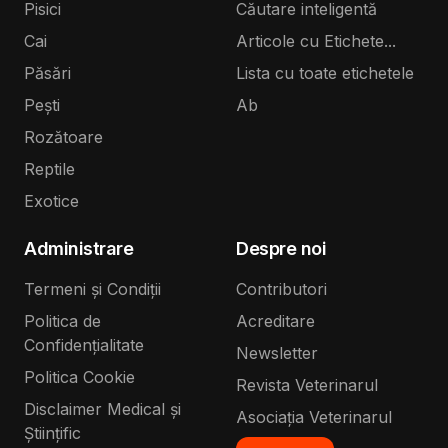
Pisici
Căutare inteligentă
Cai
Articole cu Etichete...
Păsări
Lista cu toate etichetele
Pești
Ab
Rozătoare
Reptile
Exotice
Administrare
Despre noi
Termeni și Condiții
Contributori
Politica de
Acreditare
Confidențialitate
Newsletter
Politica Cookie
Revista Veterinarul
Disclaimer Medical și
Asociația Veterinarul
Științific