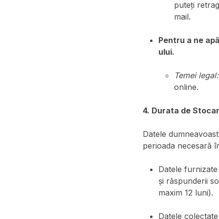
puteți retra
mail.
Pentru a ne apă
ului.
Temei legal:
online.
4. Durata de Stocar
Datele dumneavoastr
perioada necesară înd
Datele furnizate
și răspunderii s
maxim 12 luni).
Datele colectate