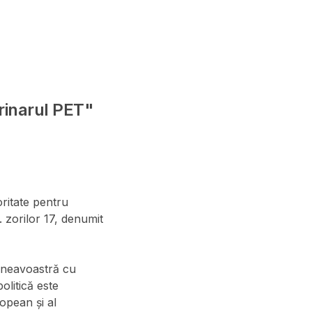
erinarul PET"
ritate pentru
. zorilor 17, denumit
mneavoastră cu
olitică este
opean și al