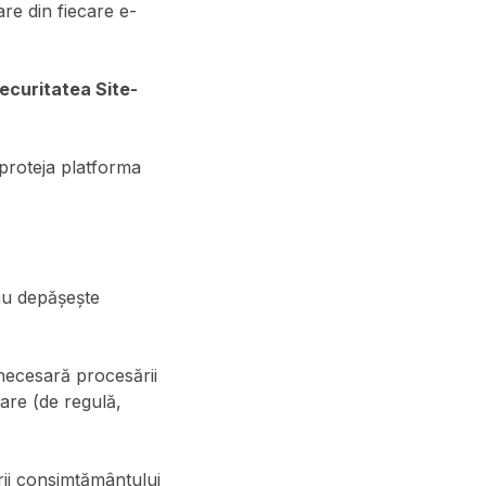
re din fiecare e-
ecuritatea Site-
a proteja platforma
nu depășește
 necesară procesării
vare (de regulă,
rii consimțământului