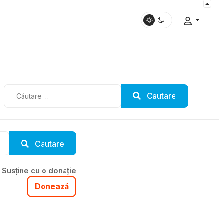
Cautare
Cautare
Cautare
Susține cu o donație
Donează