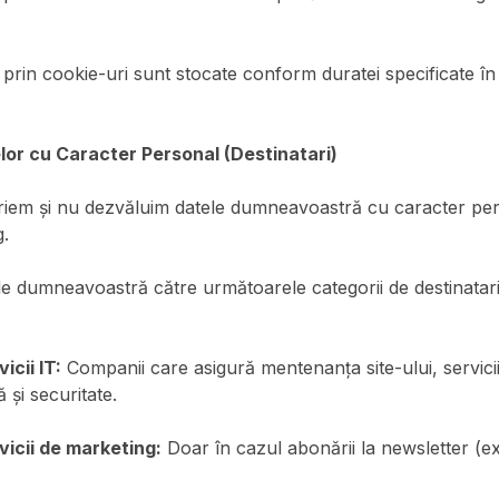
 prin cookie-uri sunt stocate conform duratei specificate î
lor cu Caracter Personal (Destinatari)
iem și nu dezvăluim datele dumneavoastră cu caracter perso
g.
le dumneavoastră către următoarele categorii de destinatar
icii IT:
Companii care asigură mentenanța site-ului, servici
ă și securitate.
vicii de marketing:
Doar în cazul abonării la newsletter (e