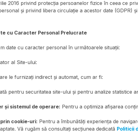
rilie 2016 privind protecția persoanelor fizice în ceea ce pr
ersonal și privind libera circulație a acestor date (GDPR) și 
ate cu Caracter Personal Prelucrate
m date cu caracter personal în următoarele situații:
ator al Site-ului:
e le furnizați indirect și automat, cum ar fi:
ată pentru securitatea site-ului și pentru analize statistice 
r și sistemul de operare:
Pentru a optimiza afișarea conțin
prin cookie-uri:
Pentru a îmbunătăți experiența de navigare
adaptate. Vă rugăm să consultați secțiunea dedicată
Politicii