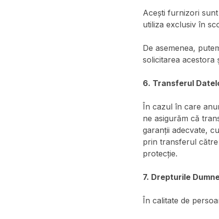
Acești furnizori sunt 
utiliza exclusiv în s
De asemenea, putem de
solicitarea acestora și
6. Transferul Datel
În cazul în care anu
ne asigurăm că trans
garanții adecvate, 
prin transferul către
protecție.
7. Drepturile Dum
În calitate de persoa