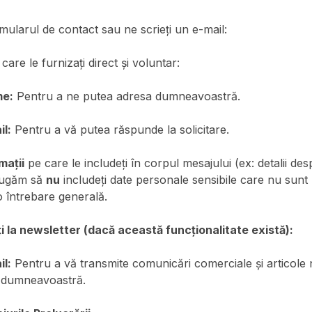
ormularul de contact sau ne scrieți un e-mail:
are le furnizați direct și voluntar:
me:
Pentru a ne putea adresa dumneavoastră.
l:
Pentru a vă putea răspunde la solicitare.
mații
pe care le includeți în corpul mesajului (ex: detalii de
rugăm să
nu
includeți date personale sensibile care nu sun
 întrebare generală.
i la newsletter (dacă această funcționalitate există):
l:
Pentru a vă transmite comunicări comerciale și articole 
 dumneavoastră.