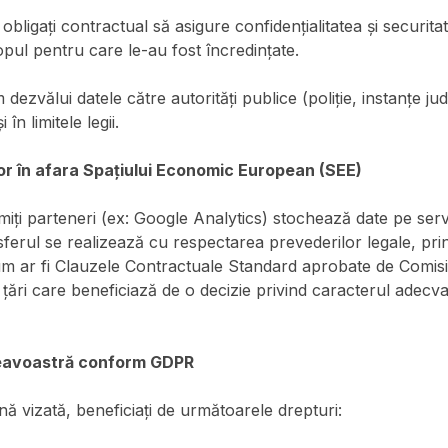
obligați contractual să asigure confidențialitatea și securitat
copul pentru care le-au fost încredințate.
zvălui datele către autorități publice (poliție, instanțe jude
 în limitele legii.
or în afara Spațiului Economic European (SEE)
miți parteneri (ex: Google Analytics) stochează date pe ser
ferul se realizează cu respectarea prevederilor legale, pri
cum ar fi Clauzele Contractuale Standard aprobate de Comi
 țări care beneficiază de o decizie privind caracterul adecvat
neavoastră conform GDPR
nă vizată, beneficiați de următoarele drepturi: