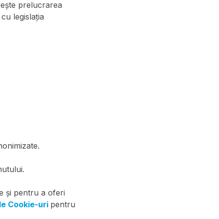
ivește prelucrarea
cu legislația
anonimizate.
utului.
 și pentru a oferi
 de Cookie-uri
pentru