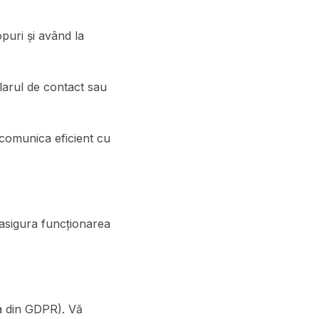
puri și având la
arul de contact sau
a comunica eficient cu
a asigura funcționarea
 a din GDPR). Vă