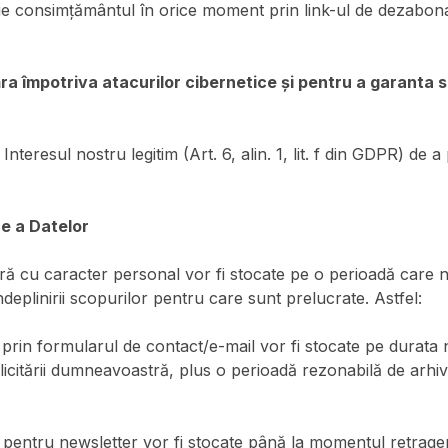
ge consimțământul în orice moment prin link-ul de dezabona
ra împotriva atacurilor cibernetice și pentru a garanta s
Interesul nostru legitim (Art. 6, alin. 1, lit. f din GDPR) de 
e a Datelor
ă cu caracter personal vor fi stocate pe o perioadă care 
eplinirii scopurilor pentru care sunt prelucrate. Astfel:
 prin formularul de contact/e-mail vor fi stocate pe durata
olicitării dumneavoastră, plus o perioadă rezonabilă de arhi
 pentru newsletter vor fi stocate până la momentul retrage