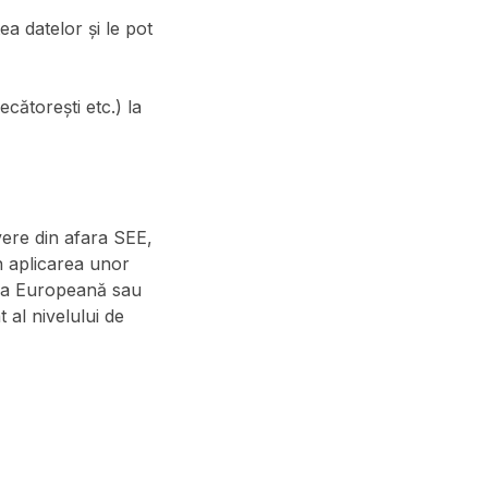
ea datelor și le pot
cătorești etc.) la
vere din afara SEE,
n aplicarea unor
sia Europeană sau
 al nivelului de