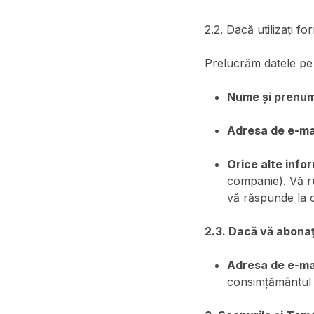
2.2. Dacă utilizați f
Prelucrăm datele pe c
Nume și prenu
Adresa de e-mai
Orice alte infor
companie). Vă 
vă răspunde la o
2.3. Dacă vă abonaț
Adresa de e-mai
consimțământul