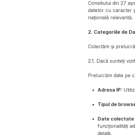
Consiliului din 27 ap
datelor cu caracter p
națională relevantă.
2. Categoriile de D
Colectăm și prelucră
2.1. Dacă sunteți vizit
Prelucrăm date pe car
Adresa IP:
Utiliz
Tipul de browse
Date colectate 
funcționalități 
detalii.