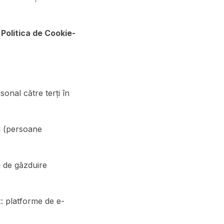
n
Politica de Cookie-
nal către terți în
i (persoane
i de găzduire
x: platforme de e-