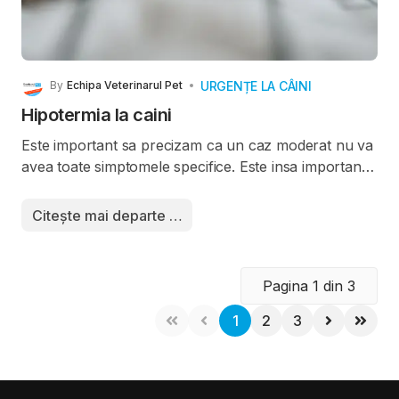
URGENȚE LA CÂINI
By
Echipa Veterinarul Pet
Hipotermia la caini
Este important sa precizam ca un caz moderat nu va
avea toate simptomele specifice. Este insa important
sa cautati ajutor pentru cainele dvs, atunci cand apar
unele din simptomele descrise in acest articol.
Citește mai departe …
Ascultati-va instinctul, dvoastra va cunoasteti cel mai
bine patrupedul. Daca aveti impresia ca sufera de
hipotermie, bagati-l in casa, incepeti tratamentul si
Pagina 1 din 3
sunati medicul veterinar, daca simptomele nu se
imbunatesc.
1
2
3