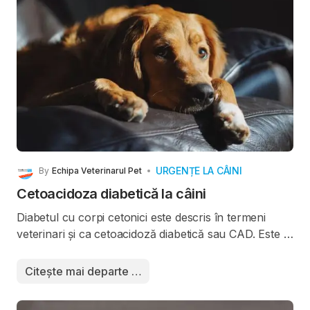
URGENȚE LA CÂINI
By
Echipa Veterinarul Pet
Cetoacidoza diabetică la câini
Diabetul cu corpi cetonici este descris în termeni
veterinari și ca cetoacidoză diabetică sau CAD. Este o
complicație severă a diabetului zaharat. Excesul de
corpi cetonici duce la acidoză și anomalii electrolitice,
Citește mai departe …
care pot duce la o situație de criză pentru câinele
dumneavoastră. Dacă este lăsată într-o stare