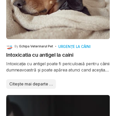
URGENȚE LA CÂINI
By
Echipa Veterinarul Pet
Intoxicatia cu antigel la caini
Intoxicația cu antigel poate fi periculoasă pentru câinii
dumneavoastră și poate apărea atunci cand aceștia
ingerează antigel, care poate fi prezent în motoarele
mașinilor sau în alte surse lăsate la îndemâna câinilor.
Citește mai departe …
Intoxicația cu antigel poate afecta sistemul nervos și
poate fi fatală dacă nu este tratată la timp. Este
important să cunoașteți simptomele, diagnosticul și
tratamentul intoxicației cu antigel la câini.