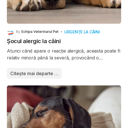
URGENȚE LA CÂINI
By
Echipa Veterinarul Pet
Șocul alergic la câini
Atunci când apare o reacție alergică, aceasta poate fi
relativ minoră până la severă, provocând o
insuficiență a aproape tuturor organelor majore din
corpul câinelui dumneavoastră. În cazul în care
Citește mai departe …
câinele dvs. suferă o reacție severă, instantanee, veți
observa probabil simptome semnificative ale
sistemului său gastrointestinal și respirator. Acest tip
de reacție severă este considerat șoc alergic sau
anafilactic.