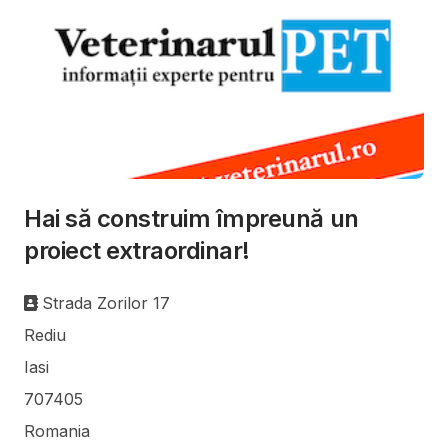
Hai să construim împreună un
proiect extraordinar!
Adresa
Strada Zorilor 17
Rediu
Iasi
707405
Romania