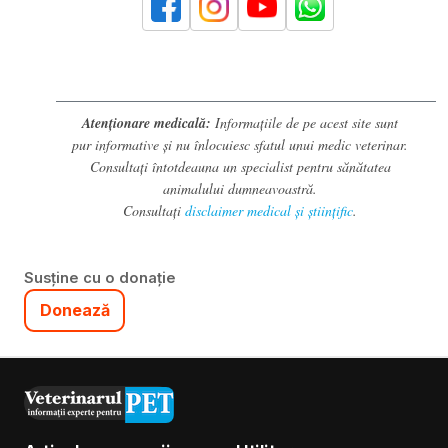
Atenționare medicală:
Informațiile de pe acest site sunt
pur informative și nu înlocuiesc sfatul unui medic veterinar.
Consultați întotdeauna un specialist pentru sănătatea
animalului dumneavoastră.
Consultați
disclaimer medical și științific
.
Susține cu o donație
Donează