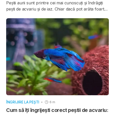
Peștii aurii sunt printre cei mai cunoscuți și îndrăgiți
pești de acvariu și de iaz. Chiar dacă pot arăta foarte
diferit între ei, este important de știut că toți peștii aurii
aparțin aceleiași specii –
Carassius auratus
.
Diferențele de aspect apar în principal la forma
corpului, coadă, înotătoare și ochi și sunt rezultatul
selecției realizate de oameni de-a lungul timpului.
ÎNGRIJIRE LA PEȘTI
6 m
Cum să îți îngrijești corect peștii de acvariu: