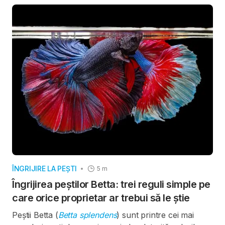
este posibil, dar specialiștii atrag atenția asupra unei
diferențe esențiale: între ceea ce un Betta poate
tolera și ceea ce este benefic pentru bunăstarea lui.
ÎNGRIJIRE LA PEȘTI
5 m
Îngrijirea peștilor Betta: trei reguli simple pe
care orice proprietar ar trebui să le știe
Peștii Betta (
Betta splendens
) sunt printre cei mai