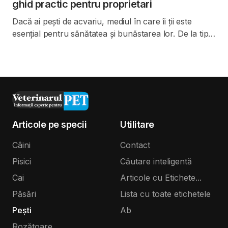
ghid practic pentru proprietari
Dacă ai pești de acvariu, mediul în care îi ții este
esențial pentru sănătatea și bunăstarea lor. De la tipul
acvariului și poziționarea lui în casă, până la
temperatură, substrat și lumină, fiecare detaliu
contează. Iată ce trebuie să știi, explicat clar, pentru
proprietari.
Articole pe specii
Utilitare
Câini
Contact
Pisici
Căutare inteligentă
Cai
Articole cu Etichete...
Păsări
Lista cu toate etichetele
Pești
Ab
Rozătoare