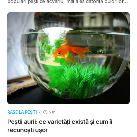
populari pești de acvariu, mai ales datorită culorilor
spectaculoase și personalității lor. Totuși, faima lor de
„pești ușor de întreținut” poate fi înșelătoare.
Specialiștii subliniază că
bunăstarea unui Betta
se
bazează pe trei principii, valabile atât pentru
începători, cât și pentru crescătorii experimentați.
RASE LA PEȘTI
5 m
Peștii aurii: ce varietăți există și cum îi
recunoști ușor