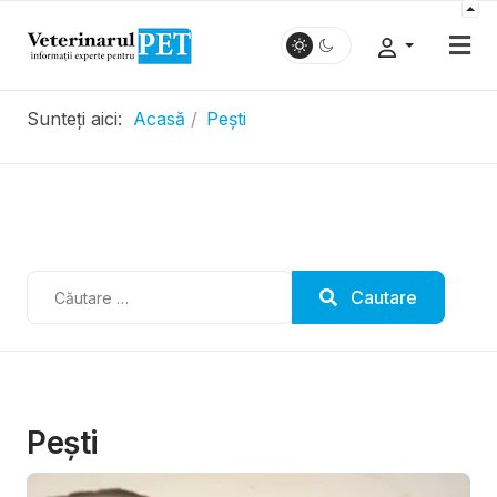
Sunteți aici:
Acasă
Pești
.....................
Cautare
Cautare
Pești