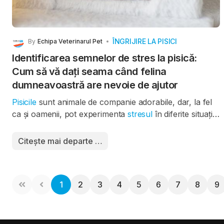
ÎNGRIJIRE LA PISICI
By
Echipa Veterinarul Pet
Identificarea semnelor de stres la pisică:
Cum să vă dați seama când felina
dumneavoastră are nevoie de ajutor
Pisicile
sunt animale de companie adorabile, dar, la fel
ca și oamenii, pot experimenta
stresul
în diferite situații.
Este esențial să înțelegem semnele de stres la pisici
pentru a ne asigura că le oferim un mediu liniștit și
Citește mai departe …
confortabil. Acest articol vă va ajuta să identificați
semnele de stres la pisica dumneavoastră și să
înțelegeți cum să le abordați.
1
2
3
4
5
6
7
8
9