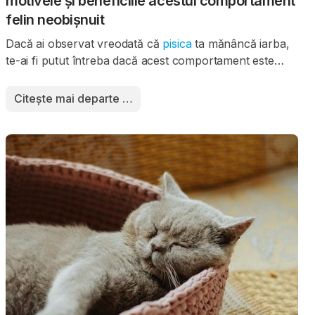
motivele și beneficiile acestui comportament
felin neobișnuit
Dacă ai observat vreodată că
pisica
ta mănâncă iarba,
te-ai fi putut întreba dacă acest comportament este
normal sau semnalează vreun pericol. Adevărul este
că mâncatul de iarbă este o practică destul de comună
Citește mai departe …
în rândul pisicilor, iar motivele pot fi multiple. Acest
articol abordează principalele teorii legate de motivele
pentru care pisicile mănâncă iarbă și beneficiile pe care
acest obicei le poate aduce.