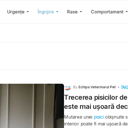
Urgențe
Îngrijire
Rase
Comportament
ÎNG
By
Echipa Veterinarul Pet
Trecerea pisicilor de 
este mai ușoară decâ
Mutarea unei
pisici
obișnuite s
interior poate fi mai ușoară dec