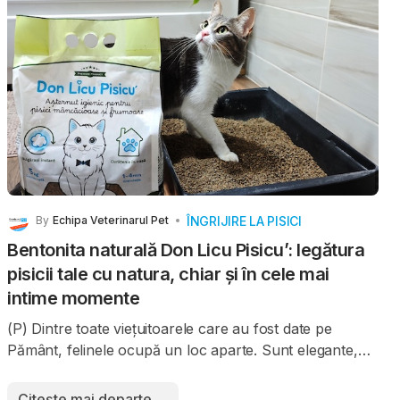
ÎNGRIJIRE LA PISICI
By
Echipa Veterinarul Pet
Bentonita naturală Don Licu Pisicu’: legătura
pisicii tale cu natura, chiar și în cele mai
intime momente
(P) Dintre toate viețuitoarele care au fost date pe
Pământ, felinele ocupă un loc aparte. Sunt elegante,
tăcute, observatoare, curioase și profund conectate la
mediul care le înconjoară. Au o frumusețe aparte, o
Citește mai departe …