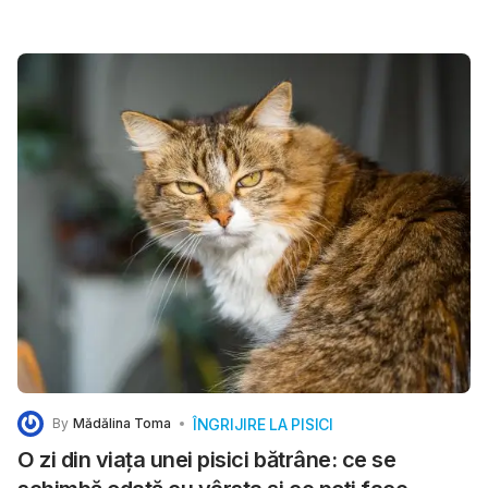
de Medicină Veterinară al Universității Auburn (SUA) și
École Nationale Vétérinaire de Toulouse (Franța).
ÎNGRIJIRE LA PISICI
By
Mădălina Toma
O zi din viața unei pisici bătrâne: ce se