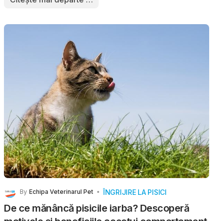
prezență care nu cere, dar oferă. O pisică nu te
întâmpină zgomotos, dar știe exact când ai nevoie de
liniște. Nu cere atenție, dar îți oferă afecțiune sinceră,
se cuibărește lângă tine și toarce ușor exact când ai
cea mai mare nevoie.
ÎNGRIJIRE LA PISICI
By
Echipa Veterinarul Pet
De ce mănâncă pisicile iarba? Descoperă