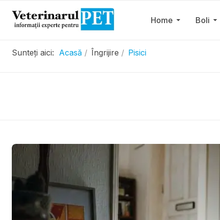
Home
Boli
Sunteți aici:
Acasă
Îngrijire
Pisici
.....................