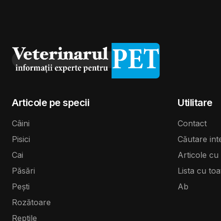
Articole pe specii
Utilitare
Câini
Contact
Pisici
Căutare int
Cai
Articole cu 
Păsări
Lista cu toa
Pești
Ab
Rozătoare
Reptile