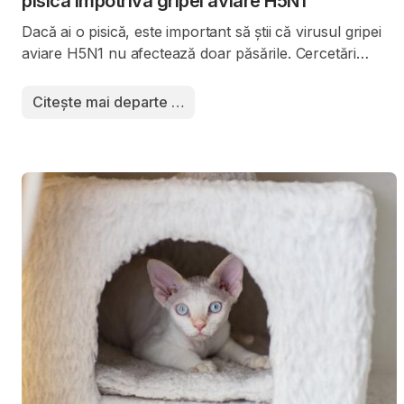
pisica împotriva gripei aviare H5N1
Dacă ai o pisică, este important să știi că virusul gripei
aviare H5N1 nu afectează doar păsările. Cercetări
recente arată că pisicile sunt extrem de sensibile la
acest virus și, în multe cazuri, infecția poate fi severă
Citește mai departe …
sau chiar fatală. O veste bună vine însă din zona
cercetării științifice: un nou vaccin experimental a
demonstrat protecție eficientă la pisici.