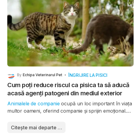
ÎNGRIJIRE LA PISICI
By
Echipa Veterinarul Pet
Cum poți reduce riscul ca pisica ta să aducă
acasă agenți patogeni din mediul exterior
Animalele de companie
ocupă un loc important în viața
multor oameni, oferind companie și sprijin emoțional.
Totuși, în special atunci când au acces nesupravegheat
în exterior, ele pot deveni și o cale prin care diferiți
Citește mai departe …
agenți patogeni ajung în apropierea oamenilor.