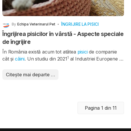
ÎNGRIJIRE LA PISICI
By
Echipa Veterinarul Pet
Îngrijirea pisicilor în vârstă - Aspecte speciale
de îngrijire
În România există acum tot atâtea
pisici
de companie
1
cât și
câini
. Un studiu din 2021
al Industriei Europene a
Hranei pentru Animale arată că peste 42% dintre
gospodăriile din România au o pisică dreăt animal de
Citește mai departe …
companie. Îmbunătățirea nutriției, prevenirea bolilor
infecțioase și progresele în medicina veterinară au făcut
ca pisicile noastre să trăiască mai mult și mai sănătos.
Pagina 1 din 11