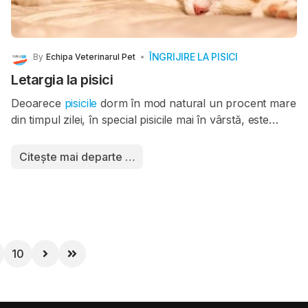
ÎNGRIJIRE LA PISICI
By
Echipa Veterinarul Pet
Letargia la pisici
Deoarece
pisicile
dorm în mod natural un procent mare
din timpul zilei, în special pisicile mai în vârstă, este
posibil să nu vă dați seama imediat că
letargia
indică
faptul că pisica dumneavoastră ar putea avea
Citește mai departe …
probleme medicale. Letargia este un indiciu că pisica
dumneavoastră nu se simte bine și ar putea fi legată de
o afecțiune medicală relativ minoră sau ar putea fi un
semn al unei boli mai grave. Va fi necesară o
investigație atentă din partea medicului veterinar pentru
a restrânge cauza.
10