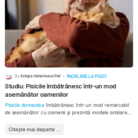
ÎNGRIJIRE LA PISICI
By
Echipa Veterinarul Pet
Studiu: Pisicile îmbătrânesc într-un mod
asemănător oamenilor
Pisicile domestice
îmbătrânesc într-un mod remarcabil
de asemănător cu oamenii și prezintă modele similare
de deteriorare a creierului odată cu înaintarea în vârstă,
potrivit unui studiu realizat în colaborare de cercetători
Citește mai departe …
de la Universitatea din Bath (Marea Britanie), Colegiul