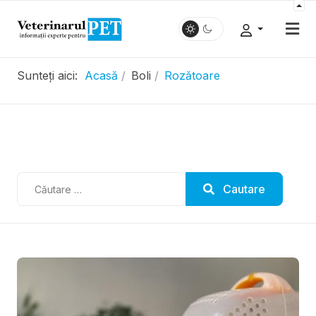
Sunteți aici:
Acasă
Boli
Rozătoare
.....................
Cautare
Cautare