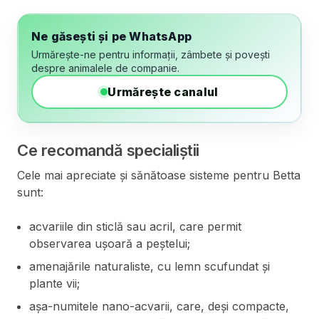
Ne găsești și pe WhatsApp
Urmărește-ne pentru informații, zâmbete și povești
despre animalele de companie.
Urmărește canalul
Ce recomandă specialiștii
Cele mai apreciate și sănătoase sisteme pentru Betta
sunt:
acvariile din sticlă sau acril, care permit
observarea ușoară a peștelui;
amenajările naturaliste, cu lemn scufundat și
plante vii;
așa-numitele nano-acvarii, care, deși compacte,