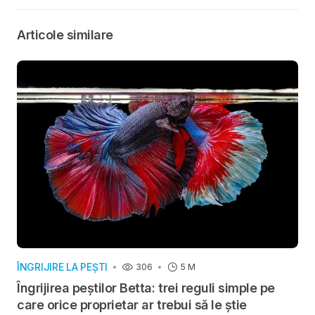
felinele?
create special
pentru ei
Articole similare
ÎNGRIJIRE LA PEȘTI
306
5 M
Îngrijirea peștilor Betta: trei reguli simple pe
care orice proprietar ar trebui să le știe