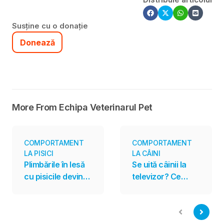
Susține cu o donație
Donează
More From Echipa Veterinarul Pet
COMPORTAMENT
COMPORTAMENT
LA PISICI
LA CÂINI
Plimbările în lesă
Se uită câinii la
cu pisicile devin
televizor? Ce
tot mai populare.
spun cercetările
Sunt însă potrivite
despre
pentru toate
programele