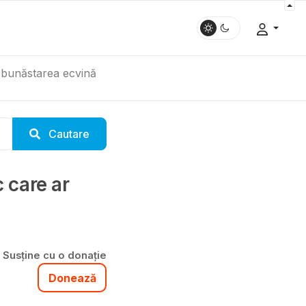
a bunăstarea ecvină
Cautare
c care ar
Susține cu o donație
Donează