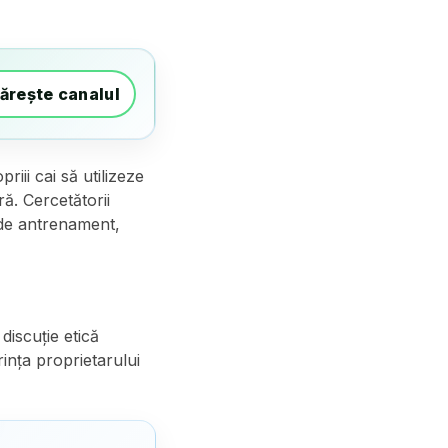
ărește canalul
riii cai să utilizeze
ă. Cercetătorii
 de antrenament,
discuție etică
ința proprietarului