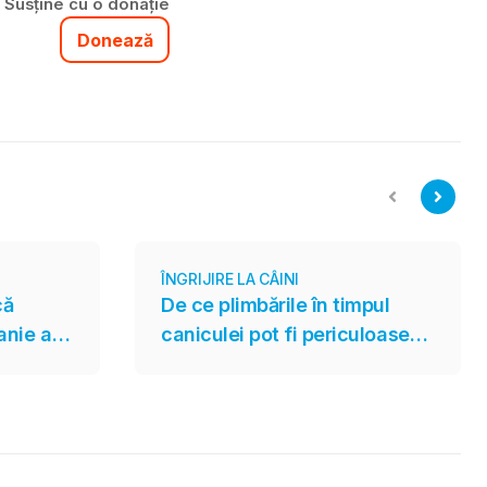
Susține cu o donație
Donează
ÎNGRIJIRE LA CÂINI
că
De ce plimbările în timpul
anie are
caniculei pot fi periculoase
pentru câini