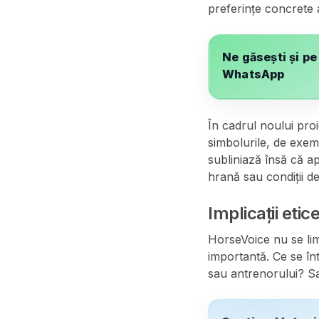
preferințe concrete 
Ne găsești și pe
WhatsApp
În cadrul noului proi
simbolurile, de exem
subliniază însă că a
hrană sau condiții de
Implicații etic
HorseVoice nu se limi
importantă. Ce se în
sau antrenorului? Sa