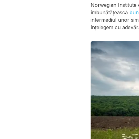
Norwegian Institute
îmbunătățească
bun
intermediul unor simb
înțelegem cu adevăra