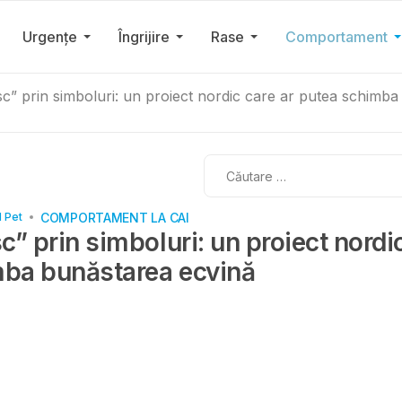
Urgențe
Îngrijire
Rase
Comportament
sc” prin simboluri: un proiect nordic care ar putea schimb
Cautare
COMPORTAMENT LA CAI
l Pet
c” prin simboluri: un proiect nordi
mba bunăstarea ecvină