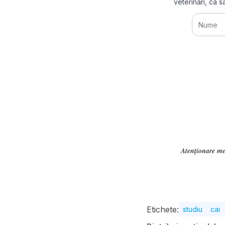
veterinari, ca 
Atenționare me
Etichete:
studiu
cai