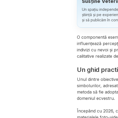
Susține Veteri
Un spațiu independe
știință și pe experie
și să publicăm în con
O componentă esenți
influențează percepț
indivizi cu nevoi și p
calitative realizate de
Un ghid pract
Unul dintre obiectiv
simbolurilor, adresat 
metoda să fie adoptat
domeniul ecvestru.
Începând cu 2026, ce
materialele foto-vide