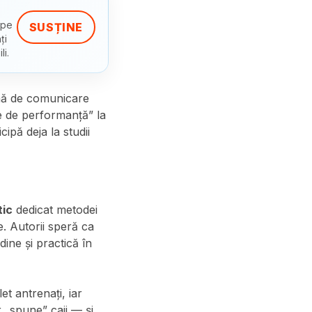
 pe
SUSȚINE
ți
li.
rmă de comunicare
e de performanță” la
cipă deja la studii
tic
dedicat metodei
le. Autorii speră ca
ine și practică în
t antrenați, iar
r „spune” caii — și