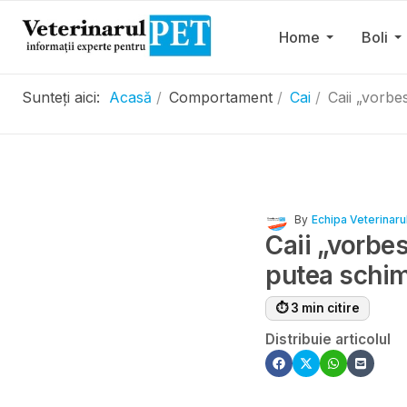
Home
Boli
Sunteți aici:
Acasă
Comportament
Cai
Caii „vorbe
By
Echipa Veterinaru
Caii „vorbes
putea schi
⏱ 3 min citire
Distribuie articolul