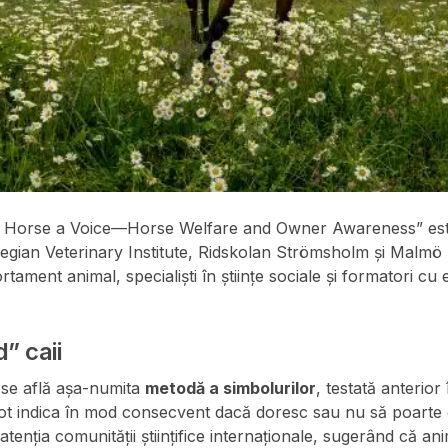
he Horse a Voice—Horse Welfare and Owner Awareness” este
gian Veterinary Institute, Ridskolan Strömsholm și Malmö 
tament animal, specialiști în științe sociale și formatori cu
” caii
se află așa-numita
metodă a simbolurilor
, testată anterior
pot indica în mod consecvent dacă doresc sau nu să poarte 
atenția comunității științifice internaționale, sugerând că a