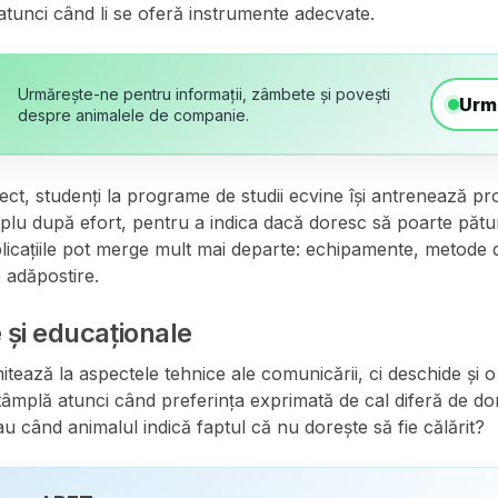
atunci când li se oferă instrumente adecvate.
Urmărește-ne pentru informații, zâmbete și povești
Urm
despre animalele de companie.
ect, studenți la programe de studii ecvine își antrenează prop
plu după efort, pentru a indica dacă doresc să poarte pătur
plicațiile pot merge mult mai departe: echipamente, metode
 adăpostire.
e și educaționale
tează la aspectele tehnice ale comunicării, ci deschide și o 
tâmplă atunci când preferința exprimată de cal diferă de dor
u când animalul indică faptul că nu dorește să fie călărit?