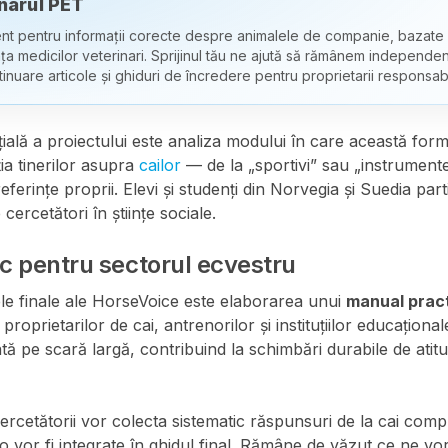
narul PET
nt pentru informații corecte despre animalele de companie, bazate
nța medicilor veterinari. Sprijinul tău ne ajută să rămânem independen
tinuare articole și ghiduri de încredere pentru proprietarii responsabi
ală a proiectului este analiza modului în care această fo
ia tinerilor asupra
cailor
— de la „sportivi” sau „instrument
referințe proprii. Elevi și studenți din Norvegia și Suedia parti
 cercetători în științe sociale.
ic pentru sectorul ecvestru
ele finale ale HorseVoice este elaborarea unui
manual prac
proprietarilor de cai, antrenorilor și instituțiilor educaționa
ă pe scară largă, contribuind la schimbări durabile de atitud
rcetătorii vor colecta sistematic răspunsuri de la cai comple
o vor fi integrate în ghidul final. Rămâne de văzut ce ne vo