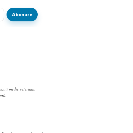
Abonare
 unui medic veterinar.
tră.