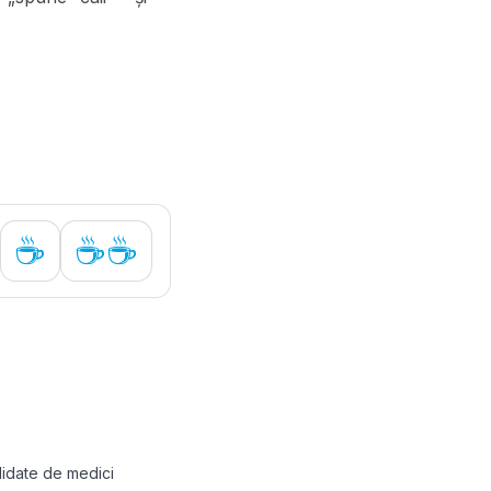
☕
☕☕
alidate de medici