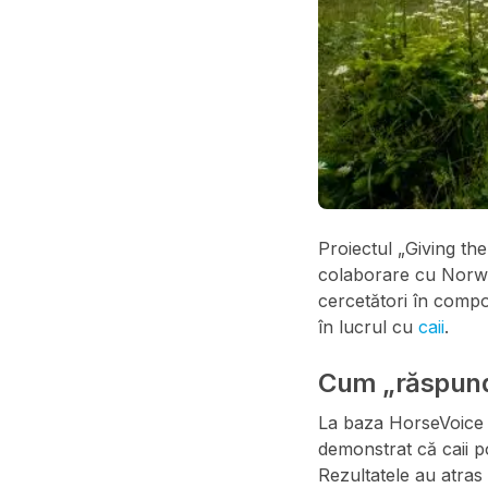
Proiectul „Giving t
colaborare cu Norwe
cercetători în compor
în lucrul cu
caii
.
Cum „răspund
La baza HorseVoice 
demonstrat că caii 
Rezultatele au atras 