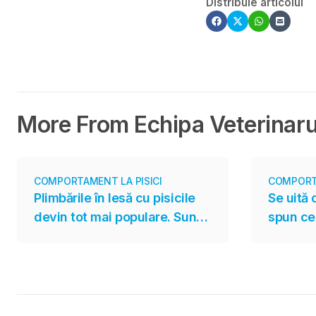
Distribuie articolul
More From Echipa Veterinaru
COMPORTAMENT LA PISICI
COMPORT
Plimbările în lesă cu pisicile
Se uită 
devin tot mai populare. Sunt
spun ce
însă potrivite pentru toate
program
felinele?
pentru e