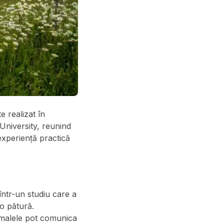
 realizat în
University, reunind
 experiență practică
 într-un studiu care a
o pătură.
nimalele pot comunica