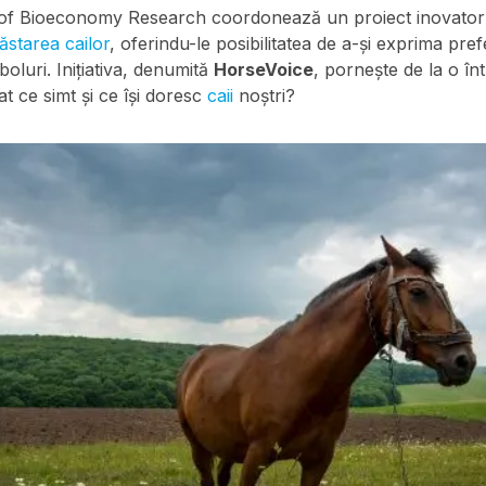
 of Bioeconomy Research coordonează un proiect inovator 
ăstarea cailor
, oferindu-le posibilitatea de a-și exprima pref
oluri. Inițiativa, denumită
HorseVoice
, pornește de la o în
t ce simt și ce își doresc
caii
noștri?