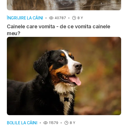
ÎNGRIJIRE LA CÂINI
40787
8 Y
Cainele care vomita - de ce vomita cainele
meu?
BOLILE LA CÂINI
11579
8 Y