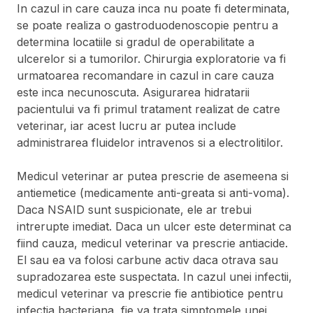
In cazul in care cauza inca nu poate fi determinata,
se poate realiza o gastroduodenoscopie pentru a
determina locatiile si gradul de operabilitate a
ulcerelor si a tumorilor. Chirurgia exploratorie va fi
urmatoarea recomandare in cazul in care cauza
este inca necunoscuta. Asigurarea hidratarii
pacientului va fi primul tratament realizat de catre
veterinar, iar acest lucru ar putea include
administrarea fluidelor intravenos si a electrolitilor.
Medicul veterinar ar putea prescrie de asemeena si
antiemetice (medicamente anti-greata si anti-voma).
Daca NSAID sunt suspicionate, ele ar trebui
intrerupte imediat. Daca un ulcer este determinat ca
fiind cauza, medicul veterinar va prescrie antiacide.
El sau ea va folosi carbune activ daca otrava sau
supradozarea este suspectata. In cazul unei infectii,
medicul veterinar va prescrie fie antibiotice pentru
infectia bacteriana, fie va trata simptomele unei