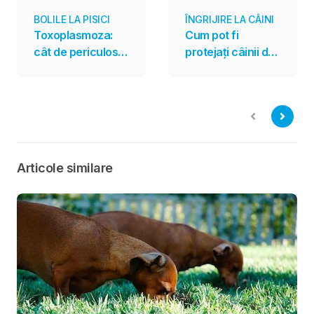
BOLILE LA PISICI
ÎNGRIJIRE LA CÂINI
Toxoplasmoza:
Cum pot fi
cât de periculos
protejați câinii de
este parazitul
întâlnirile cu șerpii
transmis și de
veninoși
pisici?
Articole similare