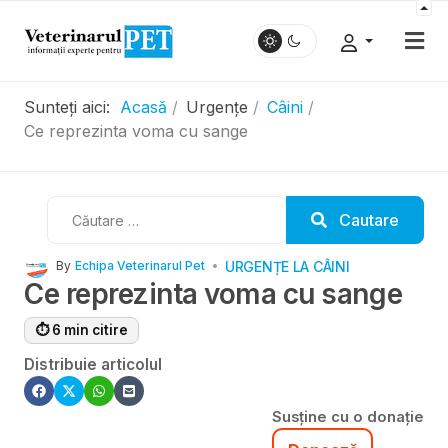
Sunteți aici:
Acasă
Urgențe
Câini
Ce reprezinta voma cu sange
Cautare
Cautare
URGENȚE LA CÂINI
By
Echipa Veterinarul Pet
Ce reprezinta voma cu sange
⏱ 6 min citire
Distribuie articolul
Susține cu o donație