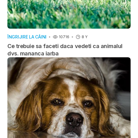
ÎNGRIJIRE LA CÂINI
10716
8 Y
Ce trebuie sa faceti daca vedeti ca animalul
dvs. mananca iarba