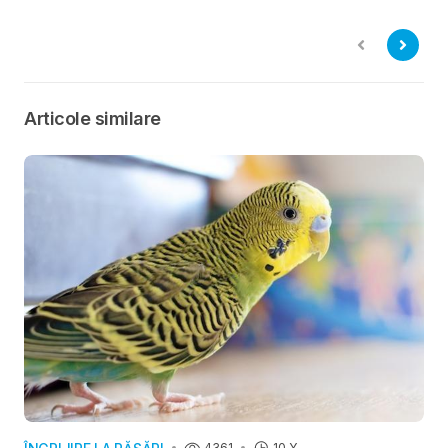
terapiile pentru
interior este mai
bunăstarea
ușoară decât se
animalelor de
așteaptă mulți
companie?
proprietari
Articole similare
4361
10 Y