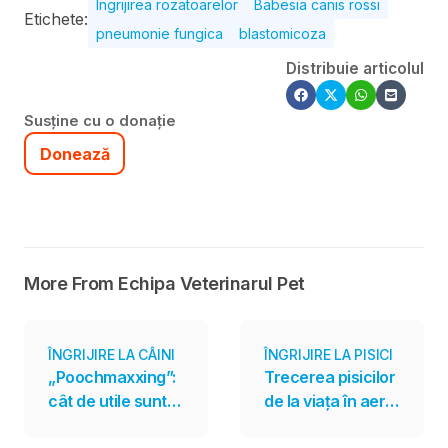
Ingrijirea rozatoarelor
Babesia canis rossi
Etichete:
pneumonie fungica
blastomicoza
Distribuie articolul
Susține cu o donație
Donează
More From Echipa Veterinarul Pet
ÎNGRIJIRE LA CÂINI
ÎNGRIJIRE LA PISICI
„Poochmaxxing”:
Trecerea pisicilor
cât de utile sunt
de la viața în aer
produsele și
liber la cea în