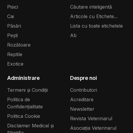
Pisici
Căutare inteligentă
Cai
Articole cu Etichete...
Păsări
Lista cu toate etichetele
Pești
Ab
Rozătoare
Reptile
Exotice
Administrare
Despre noi
Termeni și Condiții
Contributori
Politica de
Acreditare
Confidențialitate
Newsletter
Politica Cookie
Revista Veterinarul
Disclaimer Medical și
Asociația Veterinarul
Științific