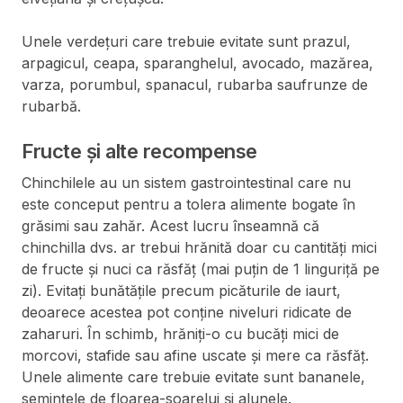
Unele verdețuri care trebuie evitate sunt prazul,
arpagicul, ceapa, sparanghelul, avocado, mazărea,
varza, porumbul, spanacul, rubarba saufrunze de
rubarbă.
Fructe și alte recompense
Chinchilele au un sistem gastrointestinal care nu
este conceput pentru a tolera alimente bogate în
grăsimi sau zahăr. Acest lucru înseamnă că
chinchilla dvs. ar trebui hrănită doar cu cantități mici
de fructe și nuci ca răsfăț (mai puțin de 1 linguriță pe
zi). Evitați bunătățile precum picăturile de iaurt,
deoarece acestea pot conține niveluri ridicate de
zaharuri. În schimb, hrăniți-o cu bucăți mici de
morcovi, stafide sau afine uscate și mere ca răsfăț.
Unele alimente care trebuie evitate sunt bananele,
semințele de floarea-soarelui și alunele.