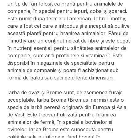
un tip de fân folosit ca hrană pentru animalele de
companie, în special pentru iepuri, cobai și șoareci.
Este numit după fermierul american John Timothy,
care a fost cel care a introdus și a început să cultive
această plantă pentru hranirea animalelor. Fânul de
Timothy are un conținut ridicat de fibre și este bogat
în nutrienți esențiali pentru sănătatea animalelor de
companie, cum ar fi proteinele și vitamina C. Este
disponibil în magazinele de specialitate pentru
animale de companie și poate fi achiziționat sub
formă de baloți sau saci de diferite dimensiuni.
Iarba de ovăz și Brome sunt, de asemenea furaje
acceptabile. Iarba Brome (Bromus inermis) este o
specie de iarbă perenă originară din Europa și Asia
de Vest. Este frecvent utilizată pentru hrănirea
animalelor de fermă, în special a bovinelor și
ovinelor. Iarba Brome este cunoscută pentru
calitățile sale nutriționale, fiind bogată în