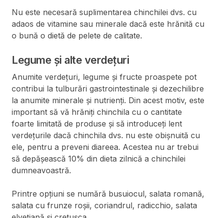
Nu este necesară suplimentarea chinchilei dvs. cu
adaos de vitamine sau minerale dacă este hrănită cu
o bună o dietă de pelete de calitate.
Legume și alte verdețuri
Anumite verdețuri, legume și fructe proaspete pot
contribui la tulburări gastrointestinale și dezechilibre
la anumite minerale și nutrienți. Din acest motiv, este
important să vă hrăniți chinchila cu o cantitate
foarte limitată de produse și să introduceți lent
verdețurile dacă chinchila dvs. nu este obișnuită cu
ele, pentru a preveni diareea. Acestea nu ar trebui
să depășească 10% din dieta zilnică a chinchilei
dumneavoastră.
Printre opțiuni se numără busuiocul, salata romană,
salata cu frunze roșii, coriandrul, radicchio, salata
elvețiană și crețușca.