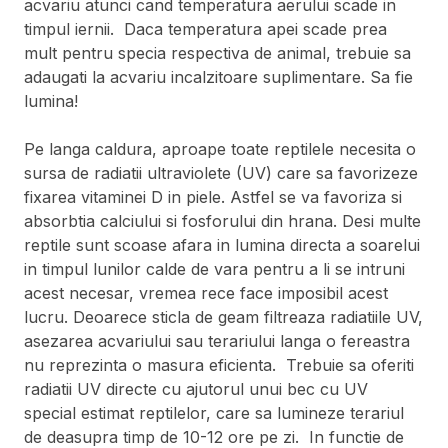
acvariu atunci cand temperatura aerului scade in
timpul iernii. Daca temperatura apei scade prea
mult pentru specia respectiva de animal, trebuie sa
adaugati la acvariu incalzitoare suplimentare. Sa fie
lumina!
Pe langa caldura, aproape toate reptilele necesita o
sursa de radiatii ultraviolete (UV) care sa favorizeze
fixarea vitaminei D in piele. Astfel se va favoriza si
absorbtia calciului si fosforului din hrana. Desi multe
reptile sunt scoase afara in lumina directa a soarelui
in timpul lunilor calde de vara pentru a li se intruni
acest necesar, vremea rece face imposibil acest
lucru. Deoarece sticla de geam filtreaza radiatiile UV,
asezarea acvariului sau terariului langa o fereastra
nu reprezinta o masura eficienta. Trebuie sa oferiti
radiatii UV directe cu ajutorul unui bec cu UV
special estimat reptilelor, care sa lumineze terariul
de deasupra timp de 10-12 ore pe zi. In functie de