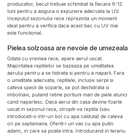
producator, becul trebuie schimbat la fiecare 6-12
luni pentru a asigura o expunere adecvata la UV.
Inceputul sezonului rece reprezinta un moment
ideal pentru a verifica daca acest bec cu UV mai
este functional.
Pielea solzoasa are nevoie de umezeala
Odata cu vremea rece, apare aerul uscat.
Majoritatea reptilelor se bazeaza pe umiditatea
aerului pentru a se hidrata si pentru a naparli. Fara
o umiditate adecvata, reptilele, inclusiv serpii si
cateva specii de soparle, se pot deshidrata si
imbolnavi, putand retine portiuni mari de piele atunci
cand naparlesc. Daca aerul din casa devine foarte
uscat in sezonul rece, stropiti-va reptila (sau
introduceti-o intr-un bol cu apa calduta) de cateva
ori pe saptamana. Oferiti-i un vas cu apa putin
adanc, in care sa poata intra. Introducand in terariu