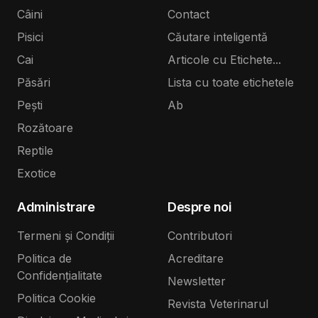
Câini
Contact
Pisici
Căutare inteligentă
Cai
Articole cu Etichete...
Păsări
Lista cu toate etichetele
Pești
Ab
Rozătoare
Reptile
Exotice
Administrare
Despre noi
Termeni și Condiții
Contributori
Politica de
Acreditare
Confidențialitate
Newsletter
Politica Cookie
Revista Veterinarul