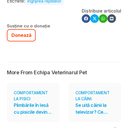
Etichete:
Ingrijirea reptilelor
Distribuie articolul
Susține cu o donație
Donează
More From Echipa Veterinarul Pet
COMPORTAMENT
COMPORTAMENT
LA PISICI
LA CÂINI
Plimbările în lesă
Se uită câinii la
cu pisicile devin
televizor? Ce
tot mai populare.
spun cercetările
Sunt însă potrivite
despre