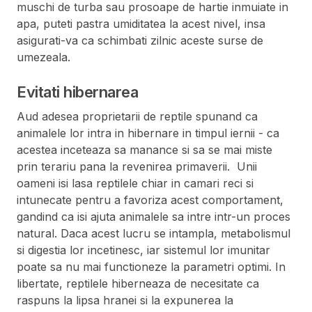
muschi de turba sau prosoape de hartie inmuiate in
apa, puteti pastra umiditatea la acest nivel, insa
asigurati-va ca schimbati zilnic aceste surse de
umezeala.
Evitati hibernarea
Aud adesea proprietarii de reptile spunand ca
animalele lor intra in hibernare in timpul iernii - ca
acestea inceteaza sa manance si sa se mai miste
prin terariu pana la revenirea primaverii. Unii
oameni isi lasa reptilele chiar in camari reci si
intunecate pentru a favoriza acest comportament,
gandind ca isi ajuta animalele sa intre intr-un proces
natural. Daca acest lucru se intampla, metabolismul
si digestia lor incetinesc, iar sistemul lor imunitar
poate sa nu mai functioneze la parametri optimi. In
libertate, reptilele hiberneaza de necesitate ca
raspuns la lipsa hranei si la expunerea la