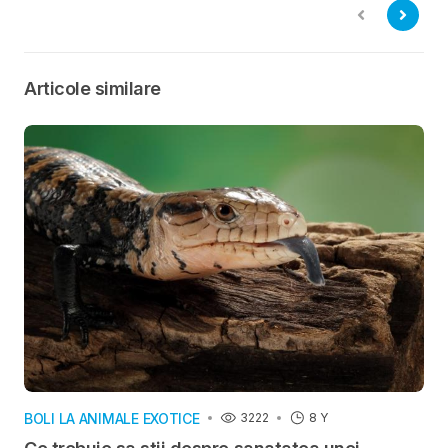
pentru toate
programele
felinele?
create special
pentru ei
Articole similare
BOLI LA ANIMALE EXOTICE
3222
8 Y