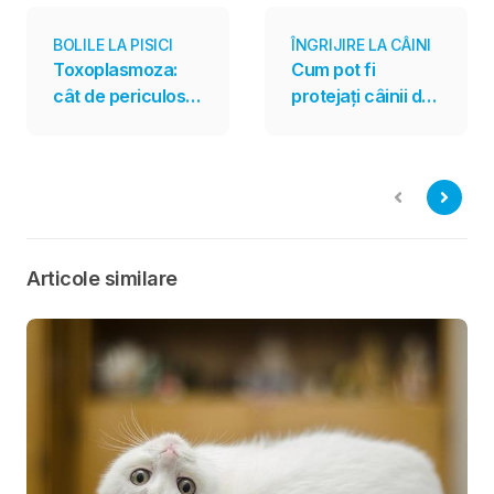
BOLILE LA PISICI
ÎNGRIJIRE LA CÂINI
Toxoplasmoza:
Cum pot fi
cât de periculos
protejați câinii de
este parazitul
întâlnirile cu șerpii
transmis și de
veninoși
pisici?
Articole similare