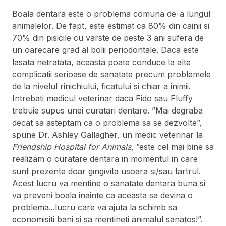
Boala dentara este o problema comuna de-a lungul
animalelor. De fapt, este estimat ca 80% din cainii si
70% din pisicile cu varste de peste 3 ani sufera de
un oarecare grad al bolii periodontale. Daca este
lasata netratata, aceasta poate conduce la alte
complicatii serioase de sanatate precum problemele
de la nivelul rinichiului, ficatului si chiar a inimii.
Intrebati medicul veterinar daca Fido sau Fluffy
trebuie supus unei curatari dentare. ”Mai degraba
decat sa asteptam ca o problema sa se dezvolte”,
spune Dr. Ashley Gallagher, un medic veterinar la
Friendship Hospital for Animals
, ”este cel mai bine sa
realizam o curatare dentara in momentul in care
sunt prezente doar gingivita usoara si/sau tartrul.
Acest lucru va mentine o sanatate dentara buna si
va preveni boala inainte ca aceasta sa devina o
problema...lucru care va ajuta la schimb sa
economisiti bani si sa mentineti animalul sanatos!”.