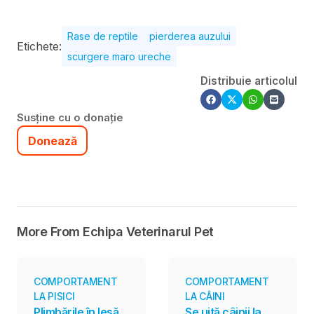
Rase de reptile
pierderea auzului
Etichete:
scurgere maro ureche
Distribuie articolul
Susține cu o donație
Donează
More From Echipa Veterinarul Pet
COMPORTAMENT
COMPORTAMENT
LA PISICI
LA CÂINI
Plimbările în lesă
Se uită câinii la