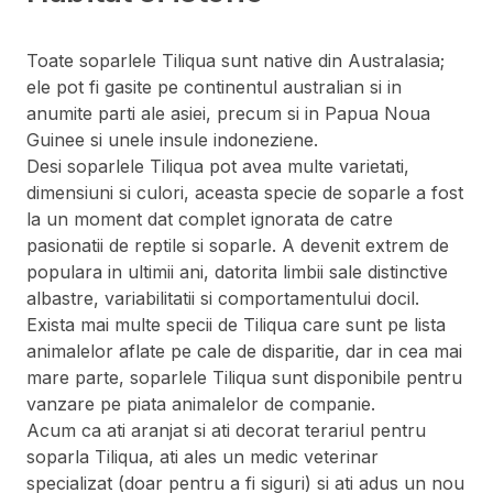
Toate soparlele Tiliqua sunt native din Australasia;
ele pot fi gasite pe continentul australian si in
anumite parti ale asiei, precum si in Papua Noua
Guinee si unele insule indoneziene.
Desi soparlele Tiliqua pot avea multe varietati,
dimensiuni si culori, aceasta specie de soparle a fost
la un moment dat complet ignorata de catre
pasionatii de reptile si soparle. A devenit extrem de
populara in ultimii ani, datorita limbii sale distinctive
albastre, variabilitatii si comportamentului docil.
Exista mai multe specii de Tiliqua care sunt pe lista
animalelor aflate pe cale de disparitie, dar in cea mai
mare parte, soparlele Tiliqua sunt disponibile pentru
vanzare pe piata animalelor de companie.
Acum ca ati aranjat si ati decorat terariul pentru
soparla Tiliqua, ati ales un medic veterinar
specializat (doar pentru a fi siguri) si ati adus un nou