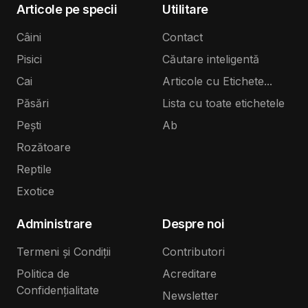
Articole pe specii
Utilitare
Câini
Contact
Pisici
Căutare inteligentă
Cai
Articole cu Etichete...
Păsări
Lista cu toate etichetele
Pești
Ab
Rozătoare
Reptile
Exotice
Administrare
Despre noi
Termeni și Condiții
Contributori
Politica de
Acreditare
Confidențialitate
Newsletter