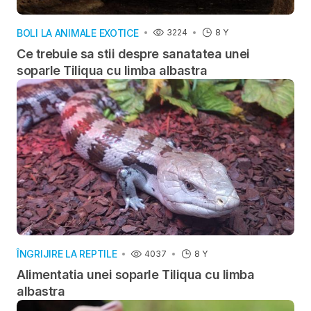
BOLI LA ANIMALE EXOTICE
3224
8 Y
Ce trebuie sa stii despre sanatatea unei
soparle Tiliqua cu limba albastra
ÎNGRIJIRE LA REPTILE
4037
8 Y
Alimentatia unei soparle Tiliqua cu limba
albastra