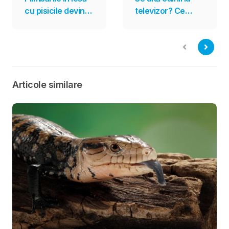
cu pisicile devin
televizor? Ce
tot mai populare.
spun cercetările
Sunt însă potrivite
despre
pentru toate
programele
felinele?
create special
pentru ei
Articole similare