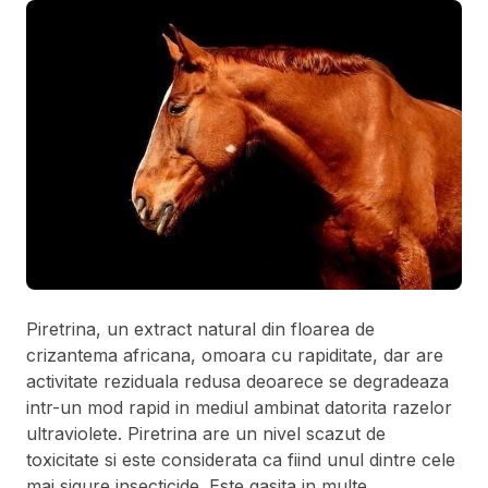
Piretrina, un extract natural din floarea de
crizantema africana, omoara cu rapiditate, dar are
activitate reziduala redusa deoarece se degradeaza
intr-un mod rapid in mediul ambinat datorita razelor
ultraviolete. Piretrina are un nivel scazut de
toxicitate si este considerata ca fiind unul dintre cele
mai sigure insecticide. Este gasita in multe