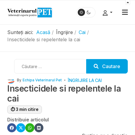
Sunteți aici:
Acasă
Îngrijire
Cai
Insecticidele si repelentele la cai
Cautare
Cautare
ÎNGRIJIRE LA CAI
By
Echipa Veterinarul Pet
Insecticidele si repelentele la
cai
⏱ 3 min citire
Distribuie articolul