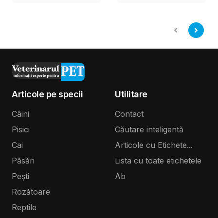
transmis și de
veninoși
pisici?
Articole pe specii
Utilitare
Câini
Contact
Pisici
Căutare inteligentă
Cai
Articole cu Etichete...
Păsări
Lista cu toate etichetele
Pești
Ab
Rozătoare
Reptile