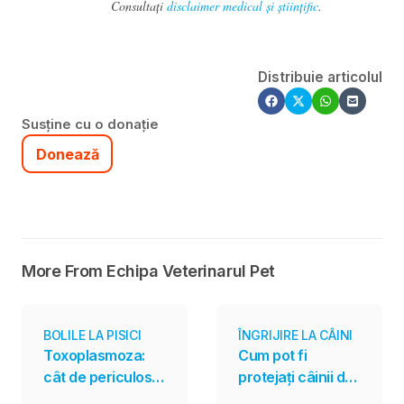
Consultați
disclaimer medical și științific
.
Distribuie articolul
Susține cu o donație
Donează
More From Echipa Veterinarul Pet
BOLILE LA PISICI
ÎNGRIJIRE LA CÂINI
Toxoplasmoza:
Cum pot fi
cât de periculos
protejați câinii de
este parazitul
întâlnirile cu șerpii