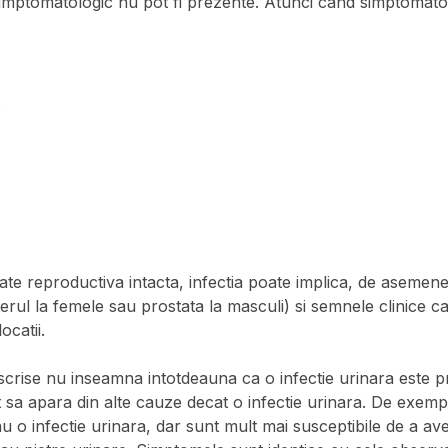
imptomatologic nu pot fi prezente. Atunci cand simptomatol
e
ate reproductiva intacta, infectia poate implica, de asemenea
terul la femele sau prostata la masculi) si semnele clinice ca
ocatii.
crise nu inseamna intotdeauna ca o infectie urinara este p
sa apara din alte cauze decat o infectie urinara. De exempl
u o infectie urinara, dar sunt mult mai susceptibile de a ave