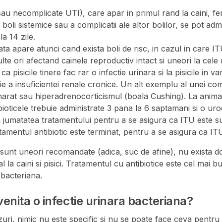
sau necomplicate UTI), care apar in primul rand la caini, fem
boli sistemice sau a complicatii ale altor bolilor, se pot admi
a 14 zile.
a apare atunci cand exista boli de risc, in cazul in care I
te ori afectand cainele reproductiv intact si uneori la cele m
a pisicile tinere fac rar o infectie urinara si la pisicile in va
e a insuficientei renale cronice. Un alt exemplu al unei comp
harat sau hiperadrenocorticismul (boala Cushing). La anima
bioticele trebuie administrate 3 pana la 6 saptamani si o uro
 jumatatea tratamentului pentru a se asigura ca ITU este su
amentul antibiotic este terminat, pentru a se asigura ca ITU
 sunt uneori recomandate (adica, suc de afine), nu exista 
l la caini si pisici. Tratamentul cu antibiotice este cel mai
 bacteriana.
nita o infectie urinara bacteriana?
uri, nimic nu este specific si nu se poate face ceva pentru 