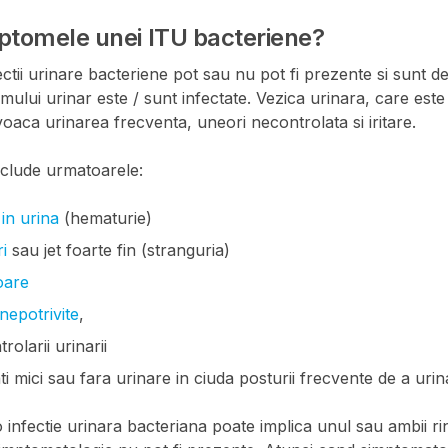
ptomele unei ITU bacteriene?
ctii urinare bacteriene pot sau nu pot fi prezente si sunt 
temului urinar este / sunt infectate. Vezica urinara, care est
oaca urinarea frecventa, uneori necontrolata si iritare.
nclude urmatoarele:
in urina
(hematurie)
i
sau jet foarte fin (stranguria)
oare
nepotrivite
,
rolarii urinarii
ti mici sau fara urinare in ciuda posturii frecvente de a urin
 infectie urinara bacteriana poate implica unul sau ambii rin