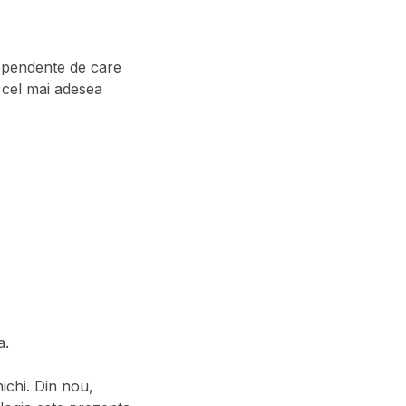
dependente de care
e cel mai adesea
a.
ichi. Din nou,