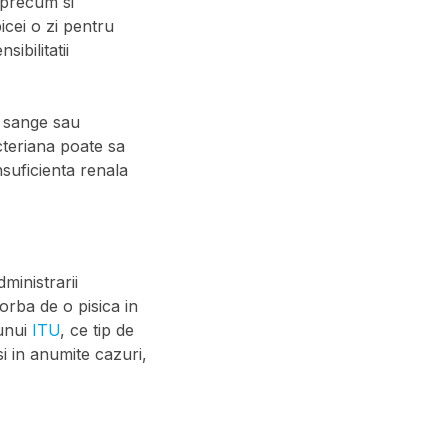
 precum si
icei o zi pentru
ibilitatii
e sange sau
cteriana poate sa
nsuficienta renala
ministrarii
orba de o pisica in
 unui
ITU
, ce tip de
si in anumite cazuri,