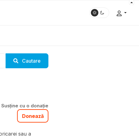
Cautare
Susține cu o donație
Donează
oricarei sau a