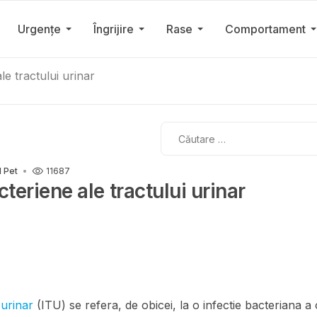
Urgențe
Îngrijire
Rase
Comportament
ale tractului urinar
Cautare
l Pet
11687
cteriene ale tractului urinar
i urinar
(ITU) se refera, de obicei, la o infectie bacteriana a 