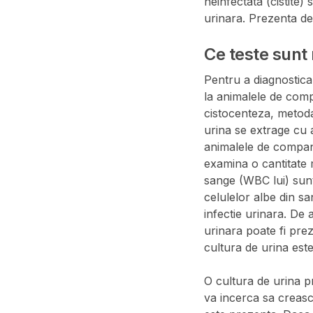
neinfectata (cistite)
urinara. Prezenta de
Ce teste sunt
Pentru a diagnostic
la animalele de comp
cistocenteza, metoda
urina se extrage cu a
animalele de compani
examina o cantitate m
sange (WBC lui) sunt
celulelor albe din s
infectie urinara. De
urinara poate fi pre
cultura de urina es
O cultura de urina pr
va incerca sa creasca