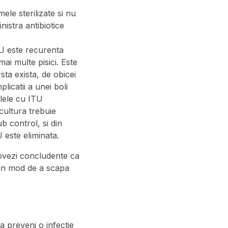
ele sterilizate si nu
nistra antibiotice
TU este recurenta
ai multe pisici. Este
rsta exista, de obicei
licatii a unei boli
lele cu ITU
cultura trebuie
b control, si din
 este eliminata.
dovezi concludente ca
 bun mod de a scapa
a preveni o infectie