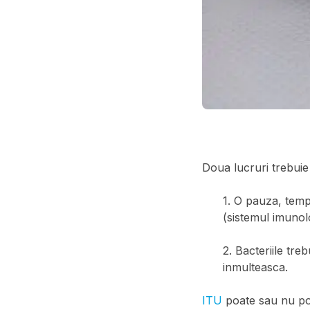
Doua lucruri trebuie
1. O pauza, temp
(sistemul imunol
2. Bacteriile tre
inmulteasca.
ITU
poate sau nu po