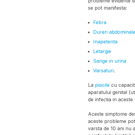
probleme evidente s
se pot manifesta:
Febra
Dureri abdominal
Inapetenta
Letargie
Sange in urina
Varsaturi
.
La
pisicile
cu capacit
aparatului genital (u
de infectia in aceste l
Aceste simptome des
aceste probleme pot 
varsta de 10 ani nu a