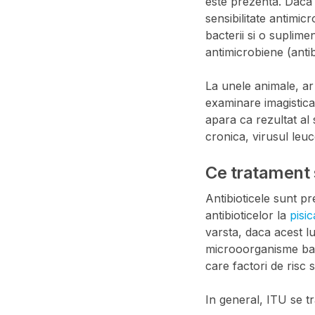
este prezenta. Daca 
sensibilitate antimic
bacterii si o suplimen
antimicrobiene (anti
La unele animale, ar
examinare imagistica
apara ca rezultat al 
cronica, virusul leuce
Ce tratament 
Antibioticele sunt pr
antibioticelor la
pisi
varsta, daca acest l
microoorganisme bacte
care factori de risc 
In general, ITU se 