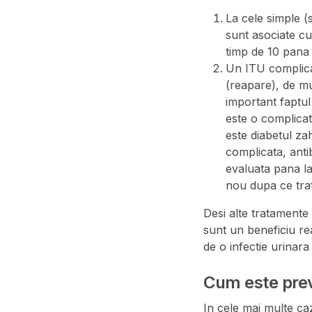
La cele simple (
sunt asociate cu 
timp de 10 pana l
Un ITU complicat
(reapare), de mul
important faptul c
este o complicati
este diabetul za
complicata, anti
evaluata pana la
nou dupa ce trat
Desi alte tratamente
sunt un beneficiu rea
de o infectie urinara
Cum este preve
In cele mai multe caz