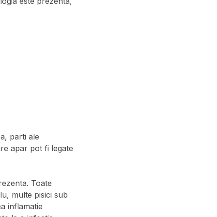
ogia este prezenta,
, parti ale
re apar pot fi legate
rezenta. Toate
u, multe pisici sub
a inflamatie