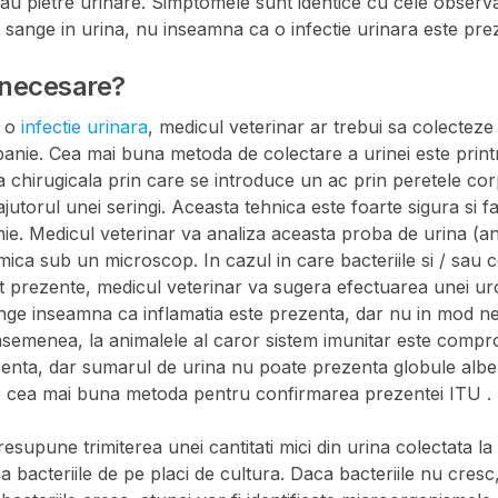
 sau pietre urinare. Simptomele sunt identice cu cele observa
 sange in urina, nu inseamna ca o infectie urinara este pre
 necesare?
a o
infectie urinara
, medicul veterinar ar trebui sa colectez
anie. Cea mai buna metoda de colectare a urinei este print
 chirugicala prin care se introduce un ac prin peretele corp
jutorul unei seringi. Aceasta tehnica este foarte sigura si 
e. Medicul veterinar va analiza aceasta proba de urina (ana
ica sub un microscop. In cazul in care bacteriile si / sau c
 prezente, medicul veterinar va sugera efectuarea unei ur
ange inseamna ca inflamatia este prezenta, dar nu in mod ne
 asemenea, la animalele al caror sistem imunitar este compro
zenta, dar sumarul de urina nu poate prezenta globule albe 
te cea mai buna metoda pentru confirmarea prezentei ITU .
esupune trimiterea unei cantitati mici din urina colectata l
 bacteriile de pe placi de cultura. Daca bacteriile nu cresc