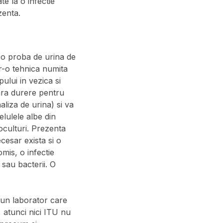
te la o infectie
zenta.
e o proba de urina de
r-o tehnica numita
ului in vezica si
fara durere pentru
liza de urina) si va
elulele albe din
oculturi. Prezenta
cesar exista si o
mis, o infectie
sau bacterii. O
a un laborator care
, atunci nici ITU nu