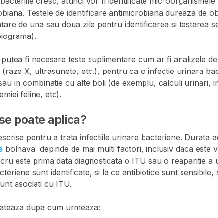
bacteriile cresc, atunci vor fi identificate microorganismele
robiana. Testele de identificare antimicrobiana dureaza de ob
tare de una sau doua zile pentru identificarea si testarea sens
biograma).
 putea fi necesare teste suplimentare cum ar fi analizele d
 (raze X, ultrasunete, etc.), pentru ca o infectie urinara ba
sau in combinatie cu alte boli (de exemplu, calculi urinari, i
miei feline, etc).
se poate aplica?
escrise pentru a trata infectiile urinare bacteriene. Durata ad
ca
bolnava, depinde de mai multi factori, inclusiv daca este v
ucru este prima data diagnosticata o ITU sau o reaparitie a
riene sunt identificate, si la ce antibiotice sunt sensibile, 
sunt asociati cu ITU.
trateaza dupa cum urmeaza: