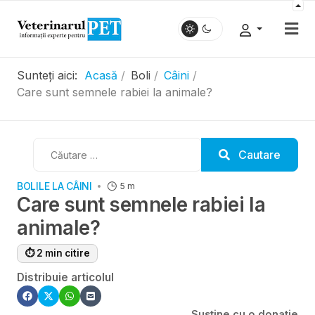
Sunteți aici:
Acasă
Boli
Câini
Care sunt semnele rabiei la animale?
Cautare
Cautare
BOLILE LA CÂINI
5 m
Care sunt semnele rabiei la
animale?
⏱ 2 min citire
Distribuie articolul
Susține cu o donație