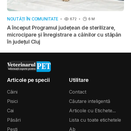
NOUTĂȚI ÎN COMUNITATE
672
6 M
A început Programul județean de sterilizare,
microcipare și înregistrare a câinilor cu stăpân
în județul Cluj
Articole pe specii
Utilitare
Câini
Contact
Pisici
Căutare inteligentă
Cai
Articole cu Etichete...
Păsări
Lista cu toate etichetele
Pești
Ab