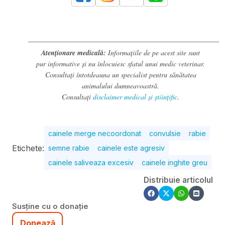
Atenționare medicală:
Informațiile de pe acest site sunt
pur informative și nu înlocuiesc sfatul unui medic veterinar.
Consultați întotdeauna un specialist pentru sănătatea
animalului dumneavoastră.
Consultați
disclaimer medical și științific
.
cainele merge necoordonat
convulsie
rabie
Etichete:
semne rabie
cainele este agresiv
cainele saliveaza excesiv
cainele inghite greu
Distribuie articolul
Susține cu o donație
Donează