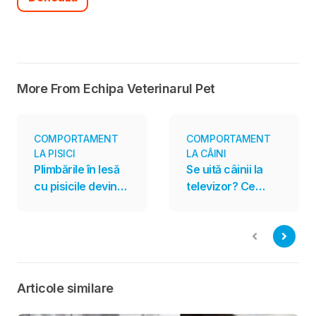
More From Echipa Veterinarul Pet
COMPORTAMENT
COMPORTAMENT
LA PISICI
LA CÂINI
Plimbările în lesă
Se uită câinii la
cu pisicile devin
televizor? Ce
tot mai populare.
spun cercetările
Sunt însă potrivite
despre
pentru toate
programele
felinele?
create special
pentru ei
Articole similare