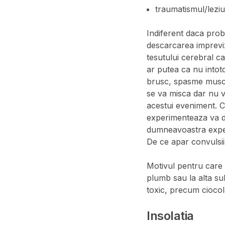
traumatismul/leziu
Indiferent daca prob
descarcarea imprevizi
tesutului cerebral c
ar putea ca nu intot
brusc, spasme muscu
se va misca dar nu v
acestui eveniment. Co
experimenteaza va d
dumneavoastra experi
De ce apar convulsiil
Motivul pentru care
plumb sau la alta su
toxic, precum cioco
Insolatia