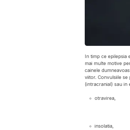
In timp ce epilepsia
mai multe motive pen
cainele dumneavoastr
viitor. Convulsiile s
(intracranial) sau in
otravirea,
insolatia,