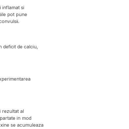
 inflamat si
iile pot pune
onvulsii.
 deficit de calciu,
experimentarea
 rezultat al
epartate in mod
toxine se acumuleaza