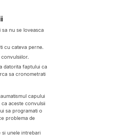
i
ti sa nu se loveasca
ati cu cateva perne.
convulsiilor.
datorita faptului ca
erca sa cronometrati
 traumatismul capului
e ca aceste convulsii
bui sa programati o
ice problema de
si unele intrebari