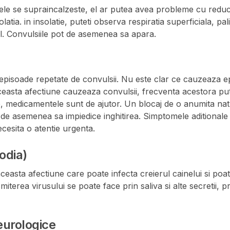
nele se supraincalzeste, el ar putea avea probleme cu reduc
tia. in insolatie, puteti observa respiratia superficiala, palid
l. Convulsiile pot de asemenea sa apara.
 episoade repetate de convulsii. Nu este clar ce cauzeaza ep
Aceasta afectiune cauzeaza convulsii, frecventa acestora pu
e, medicamentele sunt de ajutor. Un blocaj de o anumita natu
 de asemenea sa impiedice inghitirea. Simptomele aditiona
ecesita o atentie urgenta.
odia)
easta afectiune care poate infecta creierul cainelui si po
miterea virusului se poate face prin saliva si alte secretii, 
eurologice