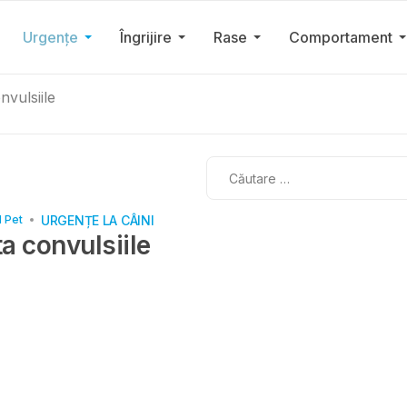
Urgențe
Îngrijire
Rase
Comportament
nvulsiile
Cautare
URGENȚE LA CÂINI
l Pet
a convulsiile