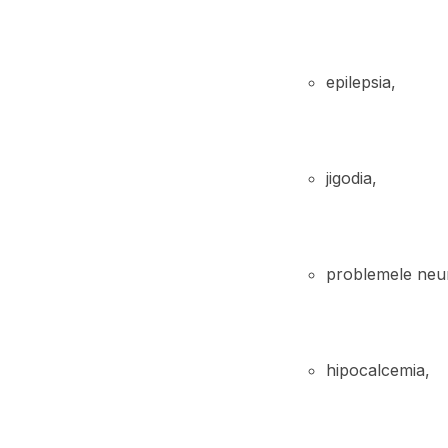
epilepsia,
jigodia,
problemele neur
hipocalcemia,