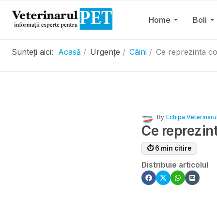
Home
Boli
Sunteți aici:
Acasă
Urgențe
Câini
Ce reprezinta co
By
Echipa Veterinaru
Ce reprezint
⏱ 6 min citire
Distribuie articolul