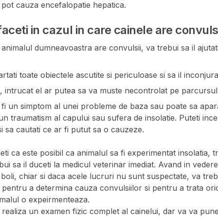
si pot cauza encefalopatie hepatica.
faceti in cazul in care cainele are convulsi
animalul dumneavoastra are convulsii, va trebui sa il ajuta
rtati toate obiectele ascutite si periculoase si sa il inconjur
e, intrucat el ar putea sa va muste necontrolat pe parcursul 
fi un simptom al unei probleme de baza sau poate sa apara 
un traumatism al capului sau sufera de insolatie. Puteti inc
i sa cautati ce ar fi putut sa o cauzeze.
eti ca este posibil ca animalul sa fi experimentat insolatia,
bui sa il duceti la medicul veterinar imediat. Avand in veder
i boli, chiar si daca acele lucruri nu sunt suspectate, va tre
 pentru a determina cauza convulsiilor si pentru a trata or
imalul o expeirmenteaza.
 realiza un examen fizic complet al cainelui, dar va va pune 