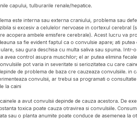
nile capului, tulburarile renale/hepatice.
lema este interna sau externa craniului, problema sau def
bila si excesiv a celulelor nervoase in cortexul cerebral (st
are acopera ambele emisfere cerebrale). Acest lucru va pro
deauna sa fie evident faptul ca o convulsie apare; ati pute
lare, sau gura deschisa cu multa saliva sau spuma. Intr-o 
a avea control asupra muschilor; el ar putea elimina fecal
nvulsiile pot varia in severitate si seriozitatea cu care cain
epinde de problema de baza cre cauzeaza convulsiile. in ca
menteaza convulsii, ar trebui sa programati o consultatie 
e la caini
 cainele a avut convulsii depinde de cauza acestora. De e
bstanta toxica poate cauza otravirea si convulsiile. Consu
lata sau o planta anumite poate conduce de asemenea la ot