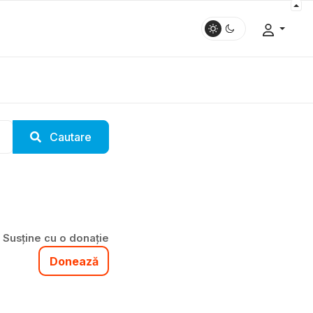
Cautare
Susține cu o donație
Donează