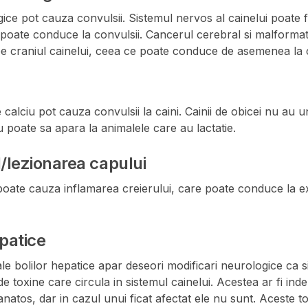
ce pot cauza convulsii. Sistemul nervos al cainelui poate fi
 poate conduce la convulsii. Cancerul cerebral si malformat
pe craniul cainelui, ceea ce poate conduce de asemenea la c
 calciu pot cauza convulsii la caini. Cainii de obicei nu au un
u poate sa apara la animalele care au lactatie.
lezionarea capului
 poate cauza inflamarea creierului, care poate conduce la 
patice
 ale bolilor hepatice apar deseori modificari neurologice ca si
de toxine care circula in sistemul cainelui. Acestea ar fi ind
anatos, dar in cazul unui ficat afectat ele nu sunt. Aceste 