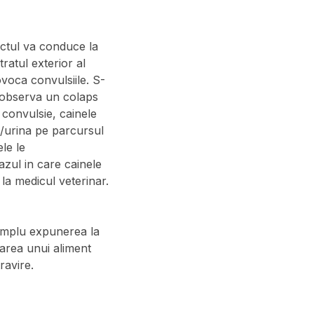
ectul va conduce la
ratul exterior al
voca convulsiile. S-
a observa un colaps
convulsie, cainele
e/urina pe parcursul
ele le
zul in care cainele
la medicul veterinar.
xemplu expunerea la
marea unui aliment
ravire.