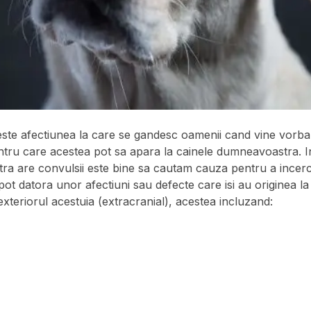
 este afectiunea la care se gandesc oamenii cand vine vorba 
tru care acestea pot sa apara la cainele dumneavoastra. I
a are convulsii este bine sa cautam cauza pentru a incerca
e pot datora unor afectiuni sau defecte care isi au originea la
 exteriorul acestuia (extracranial), acestea incluzand: