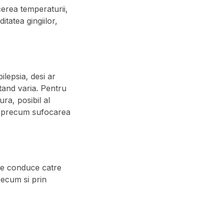
erea temperaturii,
itatea gingiilor,
ilepsia, desi ar
tand varia. Pentru
ra, posibil al
le precum sufocarea
ate conduce catre
precum si prin