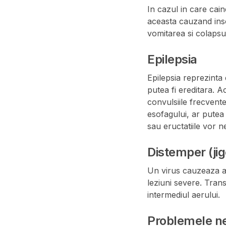
In cazul in care cai
aceasta cauzand insola
vomitarea si colapsu
Epilepsia
Epilepsia reprezinta
putea fi ereditara. 
convulsiile frecvent
esofagului, ar putea
sau eructatiile vor n
Distemper (jig
Un virus cauzeaza ac
leziuni severe. Trans
intermediul aerului.
Problemele n