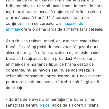
recomandă ca, în cele din urmă, să se treacă la
hrănirea pisicii cu hrană umedă sau, în cazul în care
îngrijitorul nu are această opțiune, să hrănească cu
o hrană uscată bună, fără cereale sau cu un
conținut minim de cereale. Un
magazin de
animale
oferă o gamă largă de alimente fără cereale.
Ar trebui să rețineți, totuși, că, așa cum este o idee
bună să-i arătați pisicii dumneavoastră gustul unui
aliment nou și să o familiarizați cu el, nu este o idee
bună să faceți acest lucru prea des! Pisicile sunt
animale care mănâncă tipuri de hrană destul de
constante, nu au nevoie sau nu se adaptează la
schimbări constante. Introducerea unui nou aliment
pentru pisica dumneavoastră trebuie să fie ghidată
de situații:
- dorința de a avea o alimentație mai bună și mai
sănătoasă pentru
pisică
, adică de a-i oferi o hrană