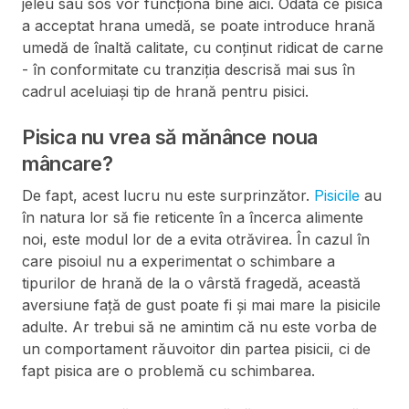
jeleu sau sos vor funcționa bine aici. Odată ce pisica
a acceptat hrana umedă, se poate introduce hrană
umedă de înaltă calitate, cu conținut ridicat de carne
- în conformitate cu tranziția descrisă mai sus în
cadrul aceluiași tip de hrană pentru pisici.
Pisica nu vrea să mănânce noua
mâncare?
De fapt, acest lucru nu este surprinzător.
Pisicile
au
în natura lor să fie reticente în a încerca alimente
noi, este modul lor de a evita otrăvirea. În cazul în
care pisoiul nu a experimentat o schimbare a
tipurilor de hrană de la o vârstă fragedă, această
aversiune față de gust poate fi și mai mare la pisicile
adulte. Ar trebui să ne amintim că nu este vorba de
un comportament răuvoitor din partea pisicii, ci de
fapt pisica are o problemă cu schimbarea.