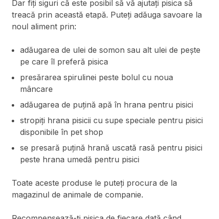
Dar fiți siguri că este posibil să vă ajutați pisica să
treacă prin această etapă. Puteți adăuga savoare la
noul aliment prin:
adăugarea de ulei de somon sau alt ulei de pește
pe care îl preferă pisica
presărarea spirulinei peste bolul cu noua
mâncare
adăugarea de puțină apă în hrana pentru pisici
stropiți hrana pisicii cu supe speciale pentru pisici
disponibile în pet shop
se presară puțină hrană uscată rasă pentru pisici
peste hrana umedă pentru pisici
Toate aceste produse le puteți procura de la
magazinul de animale de companie.
Recompensează-ți pisica de fiecare dată când