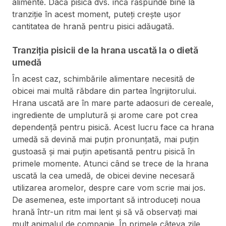
alimente. Dacă pisica dvs. încă răspunde bine la
tranziție în acest moment, puteți crește ușor
cantitatea de hrană pentru pisici adăugată.
Tranziția pisicii de la hrana uscată la o dietă
umedă
În acest caz, schimbările alimentare necesită de
obicei mai multă răbdare din partea îngrijitorului.
Hrana uscată are în mare parte adaosuri de cereale,
ingrediente de umplutură și arome care pot crea
dependență pentru pisică. Acest lucru face ca hrana
umedă să devină mai puțin pronunțată, mai puțin
gustoasă și mai puțin apetisantă pentru pisică în
primele momente. Atunci când se trece de la hrana
uscată la cea umedă, de obicei devine necesară
utilizarea aromelor, despre care vom scrie mai jos.
De asemenea, este important să introduceți noua
hrană într-un ritm mai lent și să vă observați mai
mult animalul de companie. În primele câteva zile,