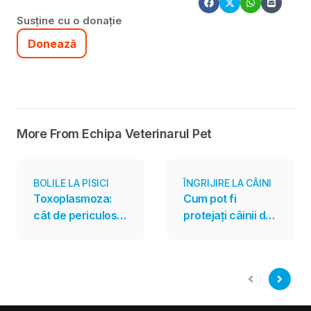
Susține cu o donație
Donează
More From Echipa Veterinarul Pet
BOLILE LA PISICI
ÎNGRIJIRE LA CÂINI
Toxoplasmoza:
Cum pot fi
cât de periculos
protejați câinii de
este parazitul
întâlnirile cu șerpii
transmis și de
veninoși
pisici?