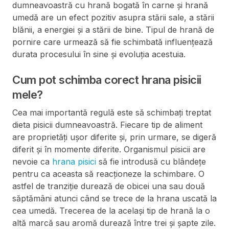
dumneavoastră cu hrană bogată în carne și hrană
umedă are un efect pozitiv asupra stării sale, a stării
blănii, a energiei și a stării de bine. Tipul de hrană de
pornire care urmează să fie schimbată influențează
durata procesului în sine și evoluția acestuia.
Cum pot schimba corect hrana pisicii
mele?
Cea mai importantă regulă este să schimbați treptat
dieta pisicii dumneavoastră. Fiecare tip de aliment
are proprietăți ușor diferite și, prin urmare, se digeră
diferit și în momente diferite. Organismul pisicii are
nevoie ca
hrana pisici
să fie introdusă cu blândețe
pentru ca aceasta să reacționeze la schimbare. O
astfel de tranziție durează de obicei una sau două
săptămâni atunci când se trece de la hrana uscată la
cea umedă. Trecerea de la același tip de hrană la o
altă marcă sau aromă durează între trei și șapte zile.