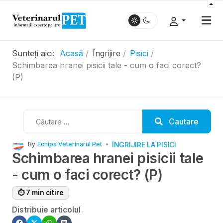
Sunteți aici:
Acasă
Îngrijire
Pisici
Schimbarea hranei pisicii tale - cum o faci corect?
(P)
Cautare
Cautare
ÎNGRIJIRE LA PISICI
By
Echipa Veterinarul Pet
Schimbarea hranei pisicii tale
- cum o faci corect? (P)
⏱ 7 min citire
Distribuie articolul