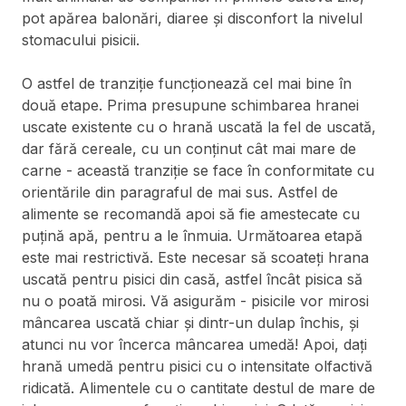
pot apărea balonări, diaree și disconfort la nivelul
stomacului pisicii.
O astfel de tranziție funcționează cel mai bine în
două etape. Prima presupune schimbarea hranei
uscate existente cu o hrană uscată la fel de uscată,
dar fără cereale, cu un conținut cât mai mare de
carne - această tranziție se face în conformitate cu
orientările din paragraful de mai sus. Astfel de
alimente se recomandă apoi să fie amestecate cu
puțină apă, pentru a le înmuia. Următoarea etapă
este mai restrictivă. Este necesar să scoateți hrana
uscată pentru pisici din casă, astfel încât pisica să
nu o poată mirosi. Vă asigurăm - pisicile vor mirosi
mâncarea uscată chiar și dintr-un dulap închis, și
atunci nu vor încerca mâncarea umedă! Apoi, dați
hrană umedă pentru pisici cu o intensitate olfactivă
ridicată. Alimentele cu o cantitate destul de mare de