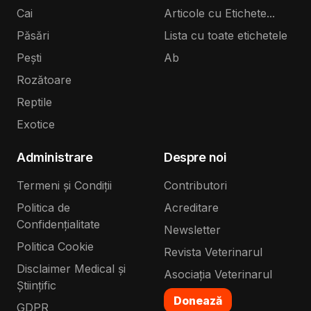
Cai
Articole cu Etichete...
Păsări
Lista cu toate etichetele
Pești
Ab
Rozătoare
Reptile
Exotice
Administrare
Despre noi
Termeni și Condiții
Contributori
Politica de
Acreditare
Confidențialitate
Newsletter
Politica Cookie
Revista Veterinarul
Disclaimer Medical și
Asociația Veterinarul
Științific
Donează
GDPR