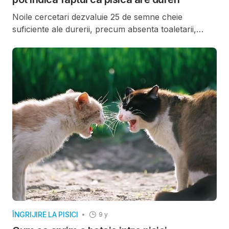
Noile cercetari dezvaluie 25 de semne cheie
suficiente ale durerii, precum absenta toaletarii,
pozitia incovoiata, evitarea zonelor cu lumina,
schimbari ale comportamentului de alimentatie si
dificultatea de a sari, toate acestea indicand durerea,
dar fara a fi semne necesare. Aceste rezultate
subliniaza faptul ca posibilitatea de a evalua un set
de comportamente va fi mult mai sigura decat
evaluarea unui singur simptom.
ÎNGRIJIRE LA PISICI
9 y