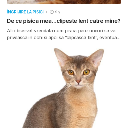
ÎNGRIJIRE LA PISICI
9 y
De ce pisica mea…clipeste lent catre mine?
Ati observat vreodata cum pisica pare uneori sa va
priveasca in ochi si apoi sa “clipeasca lent”, eventual
sa priveasca in alta parte?