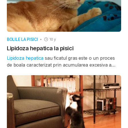
BOLILE LA PISICI
10 y
Lipidoza hepatica la pisici
Lipidoza hepatica
sau ficatul gras este o un proces
de boala caracterizat prin acumularea excesiva a
grasimii in ficat. Aceasta este cea mai comuna forma
de boala hepatica intalnita la
pisici
in nordul Americii,
desi este departe de a fi inca inteleasa. Cele mai
comune semne la pisicile cu acest sindrom sunt cele
care apar la doua sau mai multe saptamani de
anorexie (nu mananca).