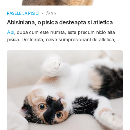
RASELE LA PISICI
9 y
Abisiniana, o pisica desteapta si atletica
Abi
, dup
a
cum este numit
a
, este precum nicio
a
lt
a
pisic
a
. Deste
a
pt
a
, n
a
iv
a
si impresion
a
nt de
a
tletic
a
,
a
ce
a
st
a
este intr-o misc
a
re continu
a
– s
a
re, se c
a
t
a
r
a
si explore
a
z
a
. Cu
a
lte cuvinte,
a
ce
a
st
a
nu este o
pisic
a
pentru st
a
t in br
a
te. E
a
de
a
semene
a
a
re o
bl
a
n
a
tigr
a
t
a
unic
a
, oferindu-i
a
spectul unei pisici
s
a
lb
a
tice.