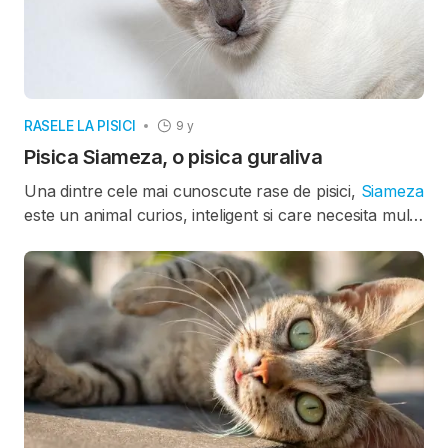
RASELE LA PISICI
9 y
Pisica Siameza, o pisica guraliva
Una dintre cele mai cunoscute rase de pisici,
Siameza
este un animal curios, inteligent si care necesita multa
atentie. Daca va doriti o pisica care sa fie dispusa sa
converseze cu dvs. cat este ziua de lunga, pisica
Siameza poate fi alegerea ideala.