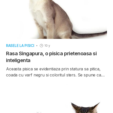
RASELE LA PISICI
10 y
Rasa Singapura, o pisica prietenoasa si
inteligenta
Aceasta pisica se evidentiaza prin statura sa pitica,
coada cu varf negru si coloritul sters. Se spune ca
aceasta provine de pe strazile din Singapore si s-a
format ca rasa prin anii 1970.