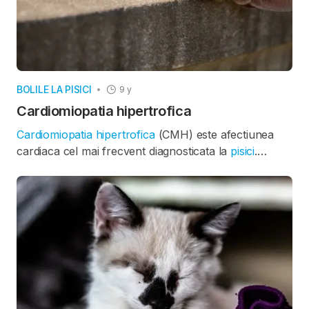
BOLILE LA PISICI
9 y
Cardiomiopatia hipertrofica
Cardiomiopatia hipertrofica
(CMH) este afectiunea
cardiaca cel mai frecvent diagnosticata la
pisici
.
Aceasta consta in ingrosarea peretilor musculari ai
cordului felin, ceea ce determina diminuarea
randamentului cardiac si aparitia unor simptome la
nivelul altor zone din corp.