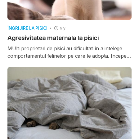
ÎNGRIJIRE LA PISICI
9 y
Agresivitatea maternala la pisici
MUlti proprietari de pisici au dificultati in a intelege
comportamentul felinelor pe care le adopta. Incepem
o serie de articole care doresc sa va ajute in a
intelege manifestarile pisicilor si a invata cum sa le
gestionati.