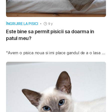
ÎNGRIJIRE LA PISICI
9 y
Este bine sa permit pisicii sa doarma in
patul meu?
"Avem o pisica noua si imi place gandul de a o lasa sa
doarma noaptea langa mine. Dar este o idee buna?
Partenerul meu de viata spune ca pisica este prea
tanara pentru a fi urcata in pat
".