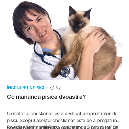
ÎNGRIJIRE LA PISICI
8 y
Ce mananca pisica dvoastra?
Urmatorul chestionar este destinat proprietarilor de
pisici. Scopul acestui chestionar este de a pregati in
Revista Veterinarul Pet o dezbatere cu privire la "Ce
Chestionarul nu dureaza mai mult de 5 min si toti cei