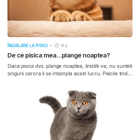
ÎNGRIJIRE LA PISICI
10 y
De ce pisica mea…plange noaptea?
Daca pisica dvs. plange noaptea, linistiti-va, nu sunteti
singurii carora li se intampla acest lucru. Pisicile tind
sa devina zgomotoase din motive diferite, in stadii
diferite din viata lor. Pisoilor le place sa se joace pe
timpul noptii. Desi, adoptarea a doi pisoi in acelasi
timp este o idee excelenta (fiind chiar recomandat
pentru sanatatea si bunastarea acestora), totusi jocul
lor de la orele tarzii din noapte va poate deranja
somnul.