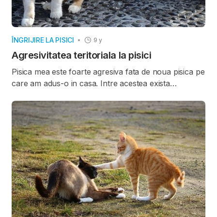
ÎNGRIJIRE LA PISICI
9 y
Agresivitatea teritoriala la pisici
Pisica mea este foarte agresiva fata de noua pisica pe
care am adus-o in casa. Intre acestea exista
interactiuni violente si ma tem ca s-ar putea rani
reciproc.