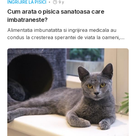
ÎNGRIJIRE LA PISICI
9 y
Cum arata o pisica sanatoasa care
imbatraneste?
Alimentatia imbunatatita si ingrijirea medicala au
condus la cresterea sperantei de viata la oameni,
evolutia in nutritie si ingrijire veterinara a crescut
speranta de viata a pisicilor de companie. Rezultatul
este reprezentat de o crestere a populatiei de pisici
varstnice; in SUA, de exemplu, este estimat ca 20%
din pisici au varsta de 11 ani sau mai mult.