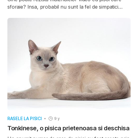
sforaie? Insa, probabil nu sunt la fel de simpatici
atunci cand incep sa sforaie pe la ora patru
dimineata, scotand un sunet ca de fierastrau pe
perna, langa dvs.
RASELE LA PISICI
9 y
Tonkinese, o pisica prietenoasa si deschisa