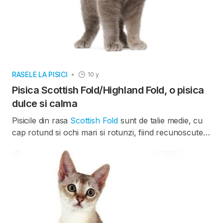
RASELE LA PISICI
10 y
Pisica Scottish Fold/Highland Fold, o pisica
dulce si calma
Pisicile din rasa
Scottish Fold
sunt de talie medie, cu
cap rotund si ochi mari si rotunzi, fiind recunoscute
pentru trasatura lor standard: urechi rasucite in fata,
care ii ofera aspectul de bufnita pufoasa. Blana sa,
care poate avea multe culori sau modele de culoare,
poate fi scurta sau lunga. Varietatea cu par lung este
cunoscuta sub numele de Highland Fold.
Pisicile cu urechi lasate, precum cele din rasa
Scottish Fold, nu sunt de obicei asa cum par.