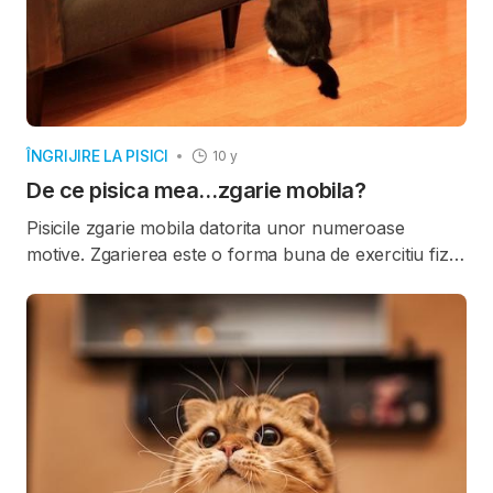
ÎNGRIJIRE LA PISICI
10 y
De ce pisica mea…zgarie mobila?
Pisicile zgarie mobila datorita unor numeroase
motive. Zgarierea este o forma buna de exercitiu fizic
pentru acestea. In acest fel au posibilitatea sa-si
intinda corpul si sa-si extinda si retracteze ghearele.
Atunci cand zgarie, aceasta miscare le ajuta sa-si
inlature invelisul extern al unghiilor.