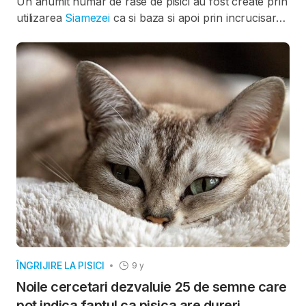
Un anumit numar de rase de pisici au fost create prin
utilizarea
Siamezei
ca si baza si apoi prin incrucisarea
acesteia cu alte rase pentru a aduce trasaturile
dorite, precum culori noi, diverse modele sau lungimi
ale blanitei.
Tonkinese
este un astfel de amestec,
creat prin incrucisarea siamezei si a birmanezei.
ÎNGRIJIRE LA PISICI
9 y
Noile cercetari dezvaluie 25 de semne care
pot indica faptul ca pisica are dureri