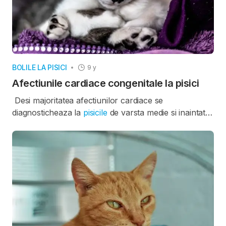
BOLILE LA PISICI
9 y
Afectiunile cardiace congenitale la pisici
Desi majoritatea afectiunilor cardiace se
diagnosticheaza la
pisicile
de varsta medie si inaintata,
unii pisoi se nasc cu acestea. Din fericire, aceste
afectiuni cardiace congenitale sunt relativ rare, fiind
prezente la 1-2% dintre puii de pisica.