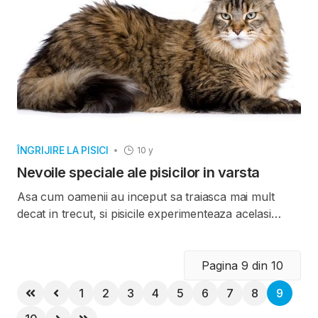
ÎNGRIJIRE LA PISICI
10 y
Nevoile speciale ale pisicilor in varsta
Asa cum oamenii au inceput sa traiasca mai mult
decat in trecut, si pisicile experimenteaza acelasi
lucru. De fapt, procentul de pisici care depasesc
varsta de sase ani aproape ca s-a dublat intr-o
decada si exista motive sa credem ca populatia de
Pagina 9 din 10
pisici batrane va continua sa se extinda.
1
2
3
4
5
6
7
8
9