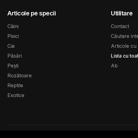
Articole pe specii
Utilitare
Câini
Contact
Pisici
Căutare int
Cai
Articole cu 
Păsări
Lista cu toa
Pești
Ab
Rozătoare
Reptile
Exotice
Copyright © 2025 Veterinarul PET. Toate drepturile rezervate As