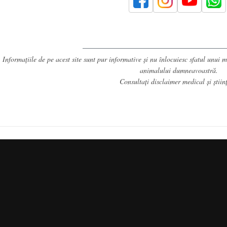
:
Informațiile de pe acest site sunt pur informative și nu înlocuiesc sfatul unui 
animalului dumneavoastră.
Consultați
disclaimer medical și științ