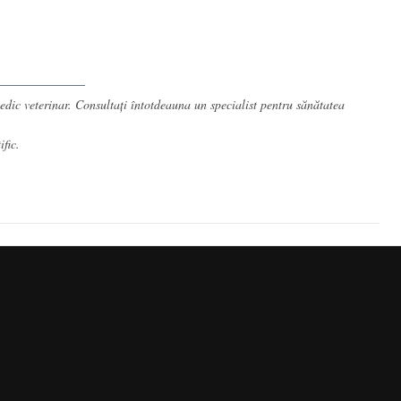
medic veterinar. Consultați întotdeauna un specialist pentru sănătatea
ific
.