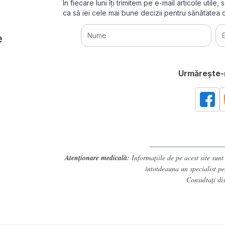
În fiecare luni îți trimitem pe e-mail articole uti
ca să iei cele mai bune decizii pentru sănătatea
e
Urmărește-n
Atenționare medicală:
Informațiile de pe acest site sunt
întotdeauna un specialist p
Consultați
di