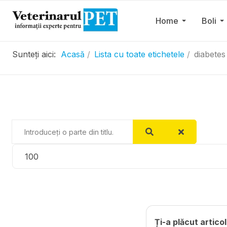
Home
Boli
Sunteți aici:
Acasă
Lista cu toate etichetele
diabetes 
Introduceți o parte din titlu.
Afișare #
Ți-a plăcut articol