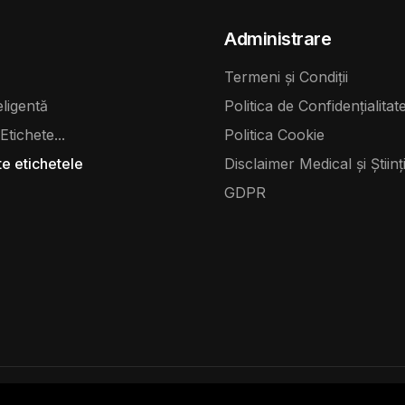
Administrare
Termeni și Condiții
eligentă
Politica de Confidențialitat
Etichete...
Politica Cookie
te etichetele
Disclaimer Medical și Științi
GDPR
ociația Veterinarul