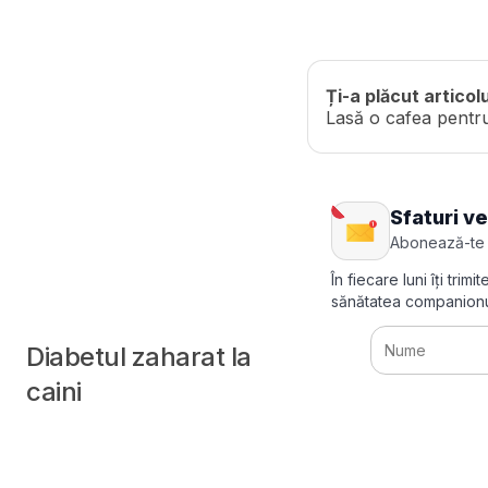
Ți-a plăcut articol
Lasă o cafea pentr
Sfaturi v
Abonează-te
În fiecare luni îți tr
sănătatea companionu
Diabetul zaharat la
caini