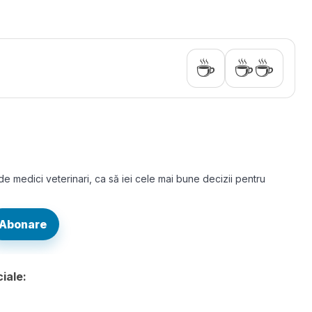
☕
☕☕
 de medici veterinari, ca să iei cele mai bune decizii pentru
Abonare
iale: