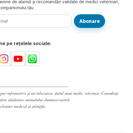
le, semne de alarmă și recomandări validate de medici veterinari,
 companionului tău
Abonare
e pe rețelele sociale:
 pur informative și nu înlocuiesc sfatul unui medic veterinar. Consultați
entru sănătatea animalului dumneavoastră.
sclaimer medical și științific
.