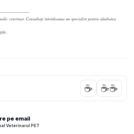
 medic veterinar. Consultați întotdeauna un specialist pentru sănătatea
ific
.
☕
☕☕
re pe email
al Veterinarul PET