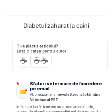
Diabetul zaharat la caini
Ți-a plăcut articolul?
Lasă o cafea pentru autor
☕
☕☕
Sfaturi veterinare de încredere
pe email
Abonează-te la
newsletterul săptămânal
Veterinarul PET
În fiecare luni îți trimitem pe e-mail articole utile,
semne de alarmă și recomandări validate de medici