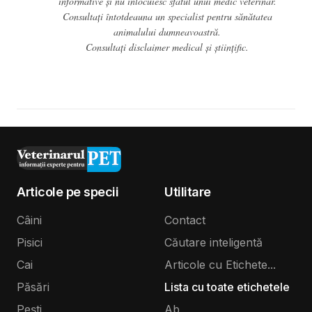
informative și nu înlocuiesc sfatul unui medic veterinar.
Consultați întotdeauna un specialist pentru sănătatea
animalului dumneavoastră.
Consultați
disclaimer medical și științific
.
Articole pe specii
Utilitare
Câini
Contact
Pisici
Căutare inteligentă
Cai
Articole cu Etichete...
Păsări
Lista cu toate etichetele
Pești
Ab