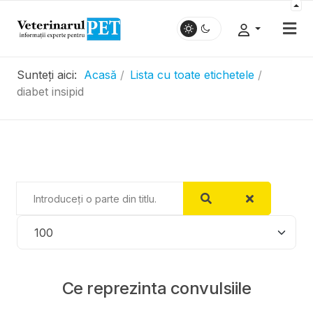
Sunteți aici:
Acasă
Lista cu toate etichetele
diabet insipid
Introduceți o parte din titlu.
Afișare #
Ce reprezinta convulsiile