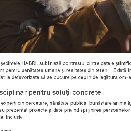
dintele HABRI, subliniază contrastul dintre datele științifi
om pentru sănătatea umană și realitatea din teren: „Există 
ațiile defavorizate să se bucure pe deplin de legătura om–a
ciplinar pentru soluții concrete
experți din cercetare, sănătate publică, bunăstare animală, s
u prezentat proiecte și date privind sprijinirea persoanelor 
e, inclusiv: