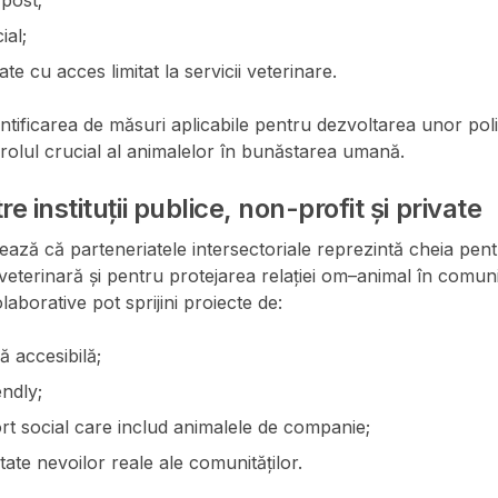
post;
ial;
te cu acces limitat la servicii veterinare.
dentificarea de măsuri aplicabile pentru dezvoltarea unor polit
olul crucial al animalelor în bunăstarea umană.
e instituții publice, non-profit și private
ază că parteneriatele intersectoriale reprezintă cheia pen
e veterinară și pentru protejarea relației om–animal în comun
colaborative pot sprijini proiecte de:
ă accesibilă;
endly;
t social care includ animalele de companie;
ptate nevoilor reale ale comunităților.