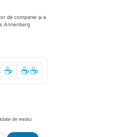
elor de companie și a
lis Annenberg
☕
☕☕
alidate de medici