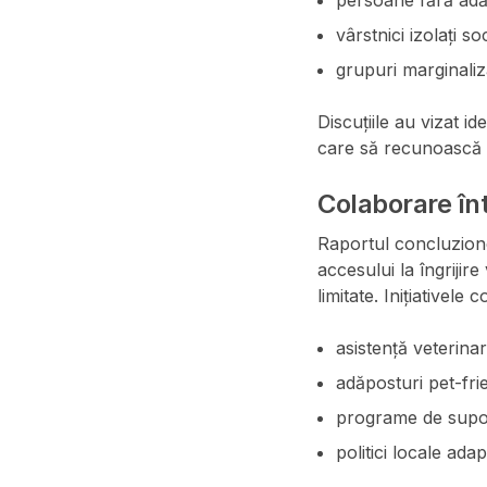
persoane fără adă
vârstnici izolați soc
grupuri marginaliza
Discuțiile au vizat i
care să recunoască r
Colaborare într
Raportul concluzione
accesului la îngrijir
limitate. Inițiativele 
asistență veterinar
adăposturi pet-fri
programe de supor
politici locale ada