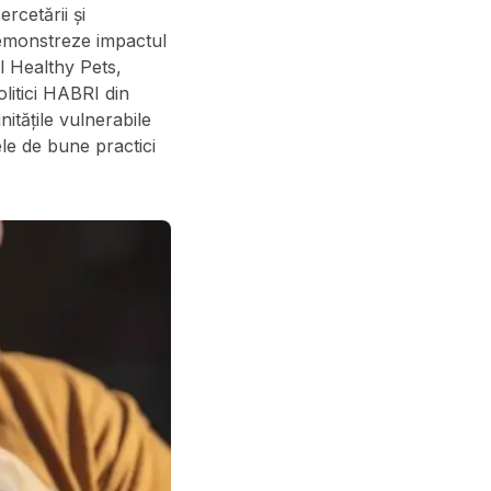
cetării și
 demonstreze impactul
l Healthy Pets,
itici HABRI din
itățile vulnerabile
le de bune practici