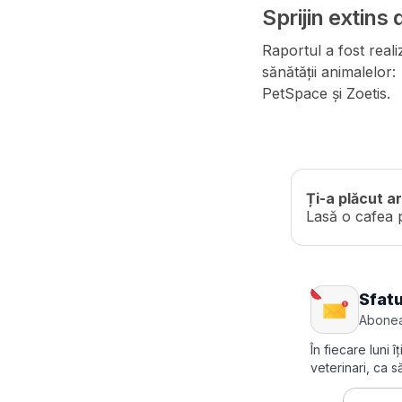
Sprijin extins 
Raportul a fost reali
sănătății animalelo
PetSpace și Zoetis.
Ți-a plăcut ar
Lasă o cafea 
Sfatu
Abonea
În fiecare luni 
veterinari, ca 