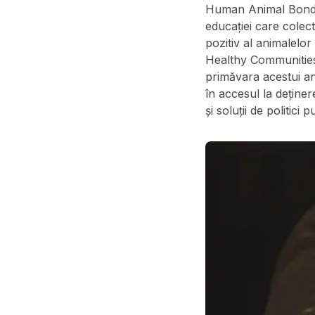
Human Animal Bond R
educației care colect
pozitiv al animalelo
Healthy Communities
primăvara acestui an
în accesul la deține
și soluții de politici