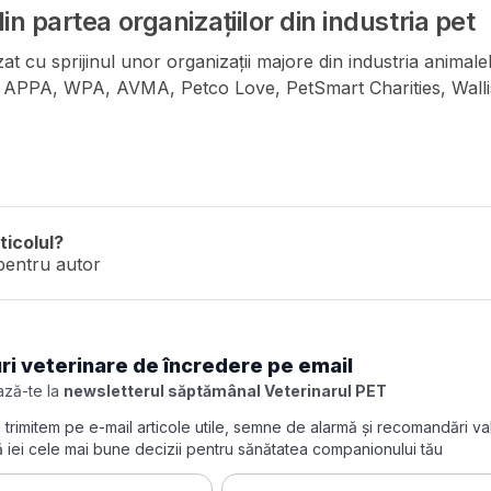
din partea organizațiilor din industria pet
zat cu sprijinul unor organizații majore din industria animal
r: APPA, WPA, AVMA, Petco Love, PetSmart Charities, Wal
ticolul?
pentru autor
ri veterinare de încredere pe email
ză-te la
newsletterul săptămânal Veterinarul PET
îți trimitem pe e-mail articole utile, semne de alarmă și recomandări v
să iei cele mai bune decizii pentru sănătatea companionului tău