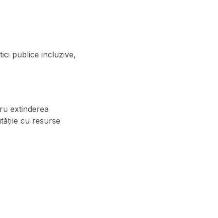
ici publice incluzive,
tru extinderea
itățile cu resurse