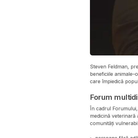
Steven Feldman, preșe
beneficiile animale–
care împiedică popul
Forum multidis
În cadrul Forumului, 
medicină veterinară a
comunități vulnerabil