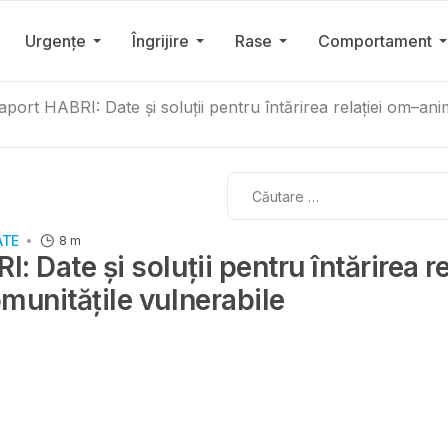
Urgențe
Îngrijire
Rase
Comportament
aport HABRI: Date și soluții pentru întărirea relației om–ani
Cautare
ATE
8 m
: Date și soluții pentru întărirea r
munitățile vulnerabile