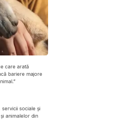
ce care arată
încă bariere majore
nimal.”
ervicii sociale și
și animalelor din