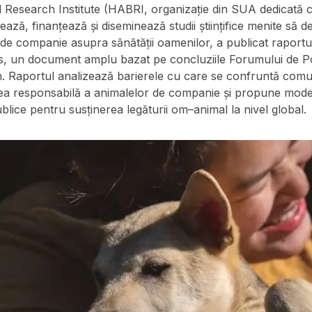
esearch Institute (HABRI, organizație din SUA dedicată cer
ează, finanțează și diseminează studii științifice menite să
r de companie asupra sănătății oamenilor,
a publicat raportu
, un document amplu bazat pe concluziile Forumului de Pol
. Raportul analizează barierele cu care se confruntă comun
rea responsabilă a animalelor de companie și propune mode
 publice pentru susținerea legăturii om–animal la nivel global.