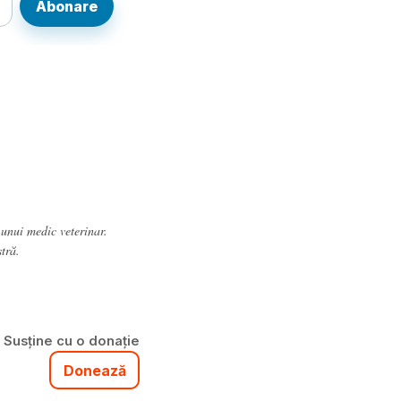
Abonare
 unui medic veterinar.
tră.
Susține cu o donație
Donează