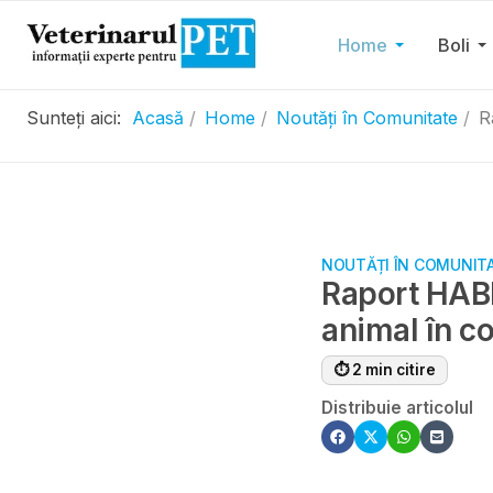
Home
Boli
Sunteți aici:
Acasă
Home
Noutăți în Comunitate
R
NOUTĂȚI ÎN COMUNIT
Raport HABRI
animal în co
⏱ 2 min citire
Distribuie articolul