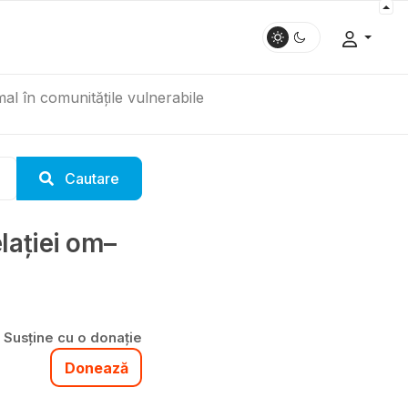
mal în comunitățile vulnerabile
Cautare
elației om–
Susține cu o donație
Donează